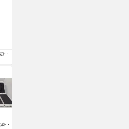
【SIMロック解除済・初期化済】Galaxy A41 SCV48
【ジャンク品・初期化済】iPhone6 10台セット