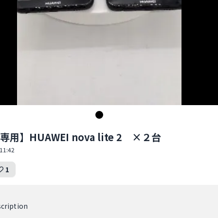
用】HUAWEI nova lite 2 ×２台
11:42
1
cription