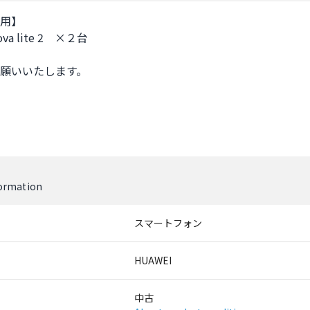
用】

ova lite 2　×２台

願いいたします。

formation
スマートフォン
HUAWEI
中古