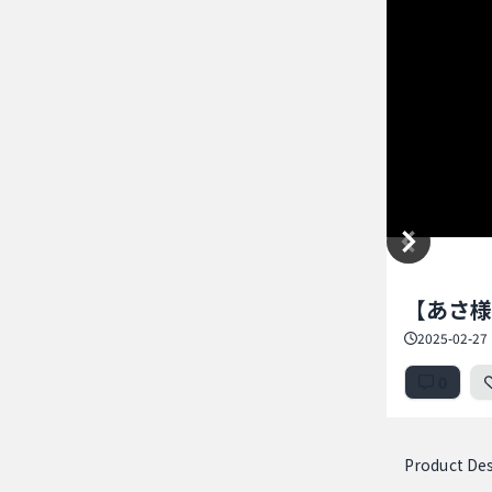
Item
【あさ様専
1
of
2025-02-27 
1
0
Product Des