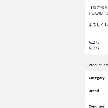
【あさ様専
HUAWEI n
よろしくお
A1275

A1277
Product In
Category
Brand
Condition