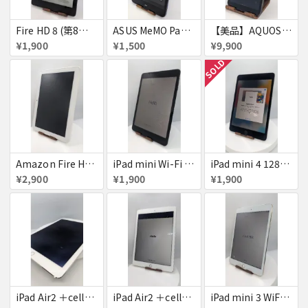
Fire HD 8 (第8世代)
ASUS MeMO Pad 8 AST21 au
【美品】AQUOS wish A103SH
¥1,900
¥1,500
¥9,900
SOLD
Amazon Fire HD 8 タブレット
iPad mini Wi-Fi + Cellular 64GB
iPad mini 4 128GB
¥2,900
¥1,900
¥1,900
iPad Air2 ＋cellular 16GB
iPad Air2 ＋cellular 16GB
iPad mini 3 WiFi+Cellular 16GB