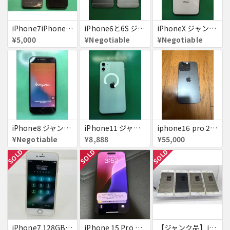
iPhone7iPhone8ジャンク
iPhone6と6S ジャンク品
iPhoneX ジャンク品
¥5,000
¥Negotiable
¥Negotiable
iPhone8 ジャンク品
iPhone11 ジャンク
iphone16 pro 256gb ブラックチタニウム
¥Negotiable
¥8,888
¥55,000
SOLD
SOLD
SOLD
iPhone7 128GB 赤ロム SoftBank ジャンク ゴールド A1779 パスコード不明 送料無料
iPhone 15 Pro 128GB ブラックチタニウム ネットワーク利用制限あり
【ジャンク品】iPhone6s ４台セット