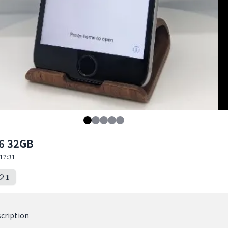
6 32GB
17:31
1
cription