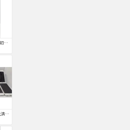
【SIMロック解除済・初期化済】Galaxy A41 SCV48
【ジャンク品・初期化済】iPhone6 10台セット