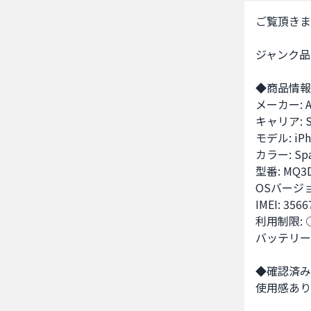
ご覧頂きま
ジャンク品の 
◆商品情報
メーカー: Ap
キャリア: So
モデル: iPho
カラー: Spac
型番: MQ3D
OSバージョン:
IMEI: 3566
利用制限: ○
バッテリー容
◆確認済み
使用感あり
