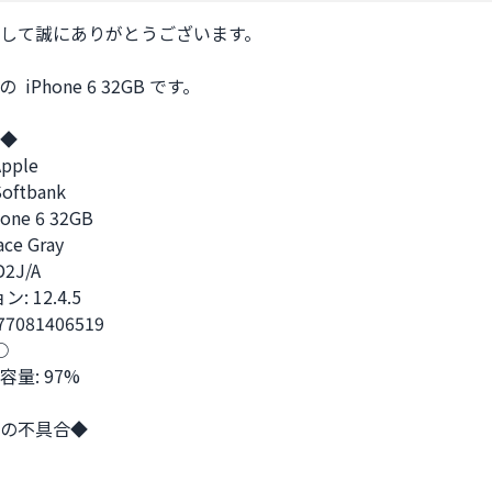
して誠にありがとうございます。

 iPhone 6 32GB です。

◆

ple

ftbank 

ne 6 32GB

e Gray

2J/A

 12.4.5

77081406519



量: 97%

の不具合◆
