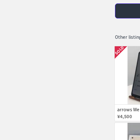
Other li
SOLD
arrows We
¥4,500