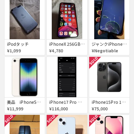
iPodタッチ
iPhoneX 256GB ▲softbank ジャンク スペースグレイ A1902 送料無料
ジャンクiPhone13ProMax 128GB ドコモ
¥1,099
¥4,780
¥Negotiable
SOLD
美品 iPhoneSE２ ｉＯＳ１８
iPhone17 Pro Max 256GB 画面割れ
iPhone15Pro 128GB ブラックチタニウム au
¥11,999
¥116,000
¥75,000
SOLD
SOLD
SOLD