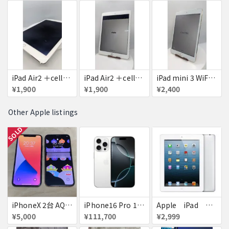
iPad Air2 ＋cellular 16GB
iPad Air2 ＋cellular 16GB
iPad mini 3 WiFi+Cellular 16GB
¥1,900
¥1,900
¥2,400
Other Apple listings
SOLD
iPhoneX 2台 AQUOSsense5g ジャンク品
iPhone16 Pro 128GB ホワイトチタニウム docomo 送料無料
Apple iPad ミニ
¥5,000
¥111,700
¥2,999