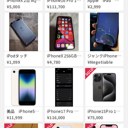
iPhoneX 2台 AQUOSsense5g ジャンク品
iPhone16 Pro 128GB ホワイトチタニウム docomo 送料無料
Apple iPad ミニ
¥5,000
¥111,700
¥2,999
iPodタッチ
iPhoneX 256GB ▲softbank ジャンク スペースグレイ A1902 送料無料
ジャンクiPhone13ProMax 128GB ドコモ
¥1,099
¥4,780
¥Negotiable
SOLD
美品 iPhoneSE２ ｉＯＳ１８
iPhone17 Pro Max 256GB 画面割れ
iPhone15Pro 128GB ブラックチタニウム au
¥11,999
¥116,000
¥75,000
SOLD
SOLD
SOLD