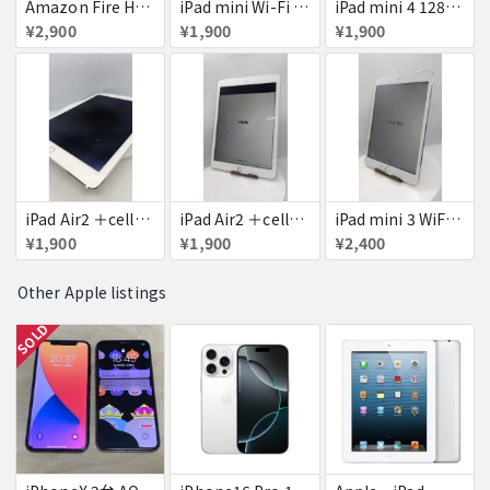
Amazon Fire HD 8 タブレット
iPad mini Wi-Fi + Cellular 64GB
iPad mini 4 128GB
¥2,900
¥1,900
¥1,900
iPad Air2 ＋cellular 16GB
iPad Air2 ＋cellular 16GB
iPad mini 3 WiFi+Cellular 16GB
¥1,900
¥1,900
¥2,400
Other Apple listings
SOLD