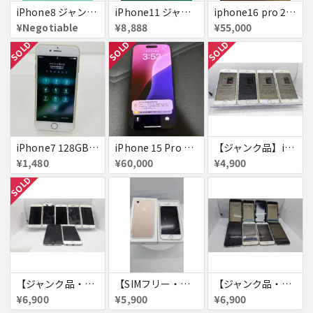
iPhone8 ジャンク品
iPhone11 ジャンク
iphone16 pro 256gb ブラックチタニウム
¥Negotiable
¥8,888
¥55,000
SOLD
SOLD
SOLD
iPhone7 128GB 赤ロム SoftBank ジャンク ゴールド A1779 パスコード不明 送料無料
iPhone 15 Pro 128GB ブラックチタニウム ネットワーク利用制限あり
【ジャンク品】iPhone6s ４台セット
¥1,480
¥60,000
¥4,900
SOLD
【ジャンク品・初期化済・SIMロック解除済】iPhone6 7台セット
【SIMフリー・付属品あり】iPhone 7 128GB
【ジャンク品・初期化済】iPhone6 8台セット
¥6,900
¥5,900
¥6,900