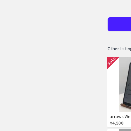
Other li
SOLD
arrows We
¥4,500