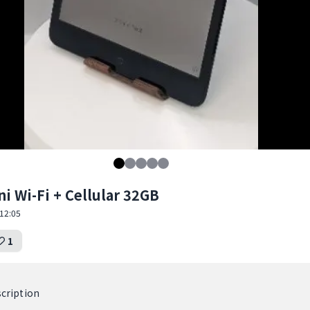
i Wi-Fi + Cellular 32GB
12:05
1
cription