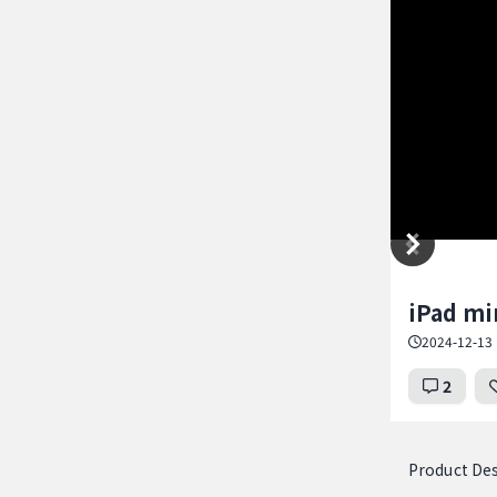
Item
iPad min
1
of
2024-12-13 
5
2
Product Des