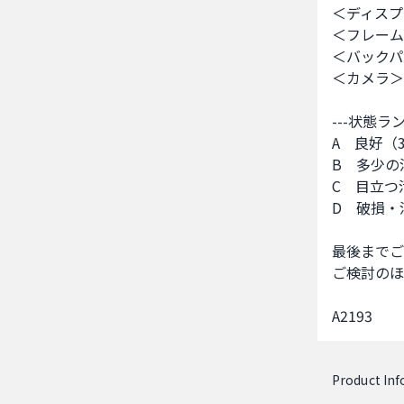
＜ディスプ
＜フレーム＞
＜バックパ
＜カメラ＞A
---状態ラン
A　良好（
B　多少の
C　目立つ
D　破損・
最後までご
ご検討のほ
A2193
Product In