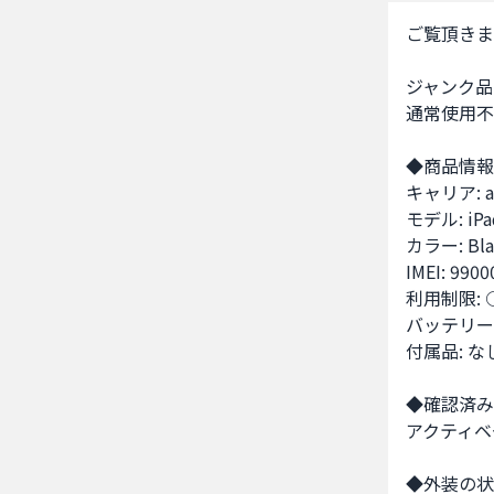
ご覧頂きま
ジャンク品の i
通常使用不
◆商品情報
キャリア: au
モデル: iPad 
カラー: Blac
IMEI: 9900
利用制限: ○
バッテリー容
付属品: なし
◆確認済み
アクティベ
◆外装の状