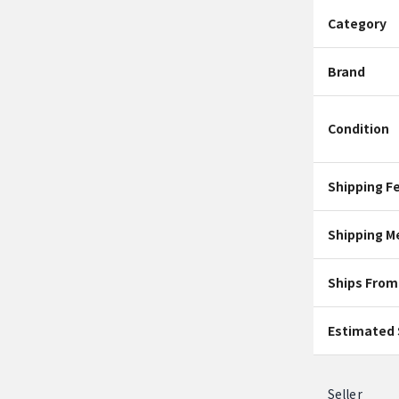
Category
Brand
Condition
Shipping F
Shipping M
Ships From
Estimated 
Seller