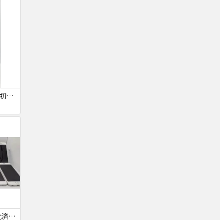
【SIMロック解除済・初期化済】Galaxy A41 SCV48
【ジャンク品・初期化済】iPhone6 10台セット