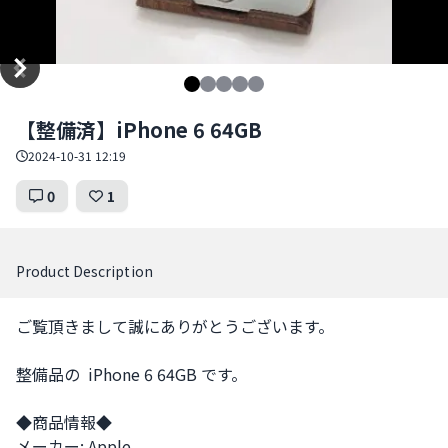
Item
【整備済】iPhone 6 64GB
1
of
2024-10-31 12:19
5
0
1
Product Description
ご覧頂きまして誠にありがとうございます。

整備品の  iPhone 6 64GB です。

◆商品情報◆

メーカー: Apple
