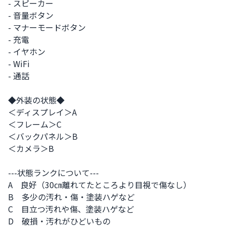
- スピーカー

- 音量ボタン

- マナーモードボタン

- 充電

- イヤホン

- WiFi

- 通話

◆外装の状態◆

＜ディスプレイ＞A

＜フレーム＞C

＜バックパネル＞B

＜カメラ＞B

---状態ランクについて---

A　良好（30㎝離れてたところより目視で傷なし）

B　多少の汚れ・傷・塗装ハゲなど

C　目立つ汚れや傷、塗装ハゲなど

D　破損・汚れがひどいもの
