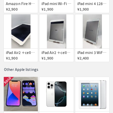
Amazon Fire HD 8 タブレット
iPad mini Wi-Fi + Cellular 64GB
iPad mini 4 128GB
¥2,900
¥1,900
¥1,900
iPad Air2 ＋cellular 16GB
iPad Air2 ＋cellular 16GB
iPad mini 3 WiFi+Cellular 16GB
¥1,900
¥1,900
¥2,400
Other Apple listings
SOLD