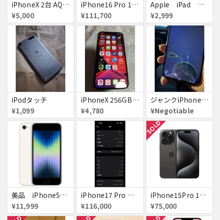
iPhoneX 2台 AQUOSsense5g ジャンク品
iPhone16 Pro 128GB ホワイトチタニウム docomo 送料無料
Apple iPad ミニ
¥5,000
¥111,700
¥2,999
iPodタッチ
iPhoneX 256GB ▲softbank ジャンク スペースグレイ A1902 送料無料
ジャンクiPhone13ProMax 128GB ドコモ
¥1,099
¥4,780
¥Negotiable
SOLD
美品 iPhoneSE２ ｉＯＳ１８
iPhone17 Pro Max 256GB 画面割れ
iPhone15Pro 128GB ブラックチタニウム au
¥11,999
¥116,000
¥75,000