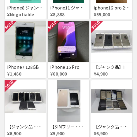
iPhone8 ジャンク品
iPhone11 ジャンク
iphone16 pro 256gb ブラックチタニウム
¥Negotiable
¥8,888
¥55,000
SOLD
SOLD
SOLD
iPhone7 128GB 赤ロム SoftBank ジャンク ゴールド A1779 パスコード不明 送料無料
iPhone 15 Pro 128GB ブラックチタニウム ネットワーク利用制限あり
【ジャンク品】iPhone6s ４台セット
¥1,480
¥60,000
¥4,900
SOLD
【ジャンク品・初期化済・SIMロック解除済】iPhone6 7台セット
【SIMフリー・付属品あり】iPhone 7 128GB
【ジャンク品・初期化済】iPhone6 8台セット
¥6,900
¥5,900
¥6,900