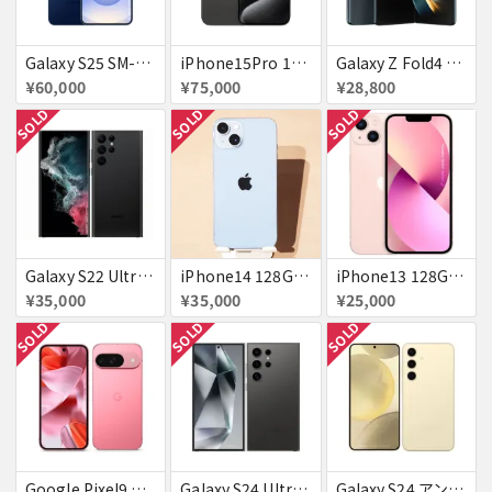
Galaxy S25 SM-S931Z ネイビー SoftBank 送料無料
iPhone15Pro 128GB ブラックチタニウム au
Galaxy Z Fold4 SCG16 au グレイグリーン 送料無料
¥60,000
¥75,000
¥28,800
SOLD
SOLD
SOLD
Galaxy S22 Ultra SCG14 ファントムブラック au 送料無料
iPhone14 128GB Blue au 送料無料
iPhone13 128GB ピンク docomo 送料無料
¥35,000
¥35,000
¥25,000
SOLD
SOLD
SOLD
Google Pixel9 Peony 128GB / 12GB SoftBank SIMフリー 送料無料
Galaxy S24 Ultra SCG26 256GB au チタニウムブラック 送料無料
Galaxy S24 アンバー イエロー 256GB 送料無料