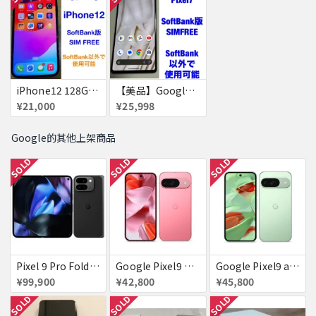
iPhone12 128GB 赤ロム
【美品】Google Pixel7 ［赤ロム］Pixel 7
¥21,000
¥25,998
Google的其他上架商品
SOLD
SOLD
SOLD
Pixel 9 Pro Fold 256GB Obsidian docomo 送料無料
Google Pixel9 Peony 128GB / 12GB SoftBank SIMフリー 送料無料
Google Pixel9 au Wintergreen 128GB / 12GB 送料無料
¥99,900
¥42,800
¥45,800
SOLD
SOLD
SOLD