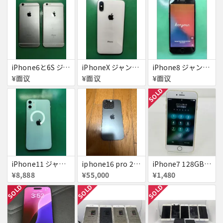
iPhone6と6S ジャンク品
iPhoneX ジャンク品
iPhone8 ジャンク品
¥面议
¥面议
¥面议
SOLD
iPhone11 ジャンク
iphone16 pro 256gb ブラックチタニウム
iPhone7 128GB 赤ロム SoftBank ジャンク ゴールド A1779 パスコード不明 送料無料
¥8,888
¥55,000
¥1,480
SOLD
SOLD
SOLD