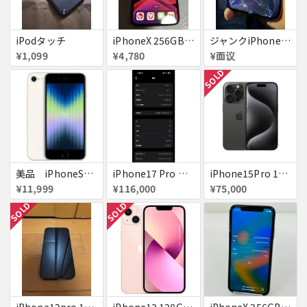
iPodタッチ
iPhoneX 256GB ▲softbank ジャンク スペースグレイ A1902 送料無料
ジャンクiPhone13ProMax 128GB ドコモ
¥1,099
¥4,780
¥面议
SOLD
美品 iPhoneSE２ ｉＯＳ１８
iPhone17 Pro Max 256GB 画面割れ
iPhone15Pro 128GB ブラックチタニウム au
¥11,999
¥116,000
¥75,000
SOLD
SOLD
iPhone12pro 128GB ブルー 赤ロム
iPhone13 128GB ピンク docomo 送料無料
iPhoneX 256GB 赤ロム au ジャンク スペースグレイ A1902 送料無料