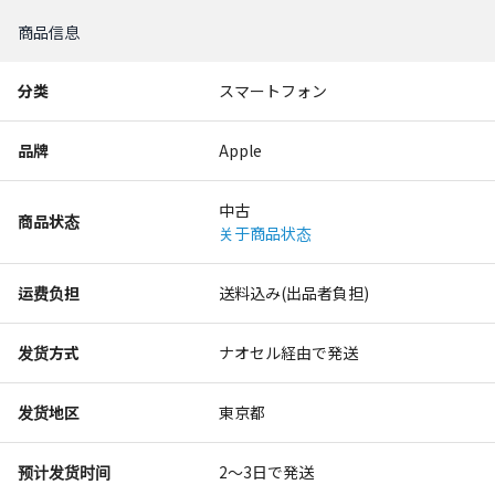
商品信息
分类
スマートフォン
品牌
Apple
中古
商品状态
关于商品状态
运费负担
送料込み(出品者負担)
发货方式
ナオセル経由で発送
发货地区
東京都
预计发货时间
2〜3日で発送