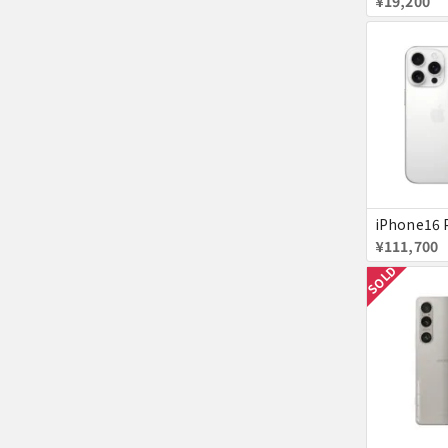
¥19,200
¥111,700
SOLD