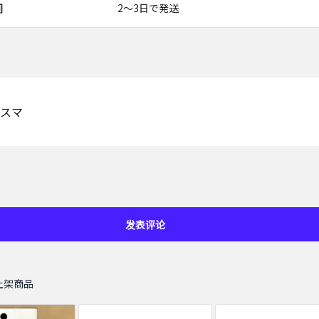
间
2〜3日で発送
スマ
发表评论
上架商品