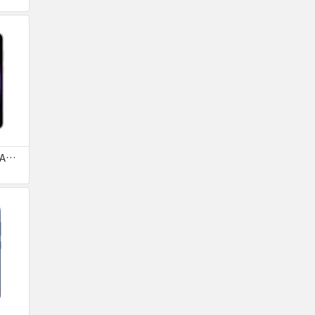
Galaxy S23 SC-51D SAMSUNG docomo 送料無料