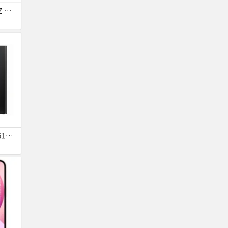
Galaxy S25 SM-S931Z ネイビー SoftBank 送料無料
Galaxy S22 Ultra SCG14 ファントムブラック au 送料無料