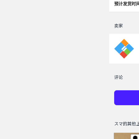
预计发货时
卖家
评论
スマ的其他