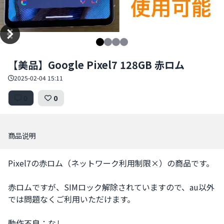
Item
【美品】Google Pixel7 128GB 赤ロム
1
of
2025-02-04 15:11
4
0
0
商品说明
Pixel7の赤ロム（ネットワーク利用制限×）の商品です。

赤ロムですが、SIMロック解除されていますので、au以外
では問題なくご利用いただけます。

動作不良：なし
