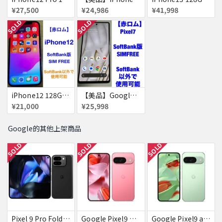
¥27,500
¥24,986
¥41,998
SOLD
SOLD
iPhone12 128GB 赤ロム
【美品】Google Pixel7 ［赤ロム］Pixel 7
¥21,000
¥25,998
Google的其他上架商品
SOLD
SOLD
SOLD
Pixel 9 Pro Fold 256GB Obsidian docomo 送料無料
Google Pixel9 Peony 128GB / 12GB SoftBank SIMフリー 送料無料
Google Pixel9 au Wintergreen 128GB / 12GB 送料無料