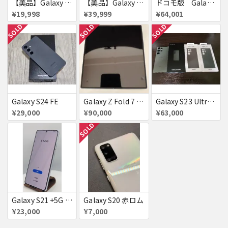
【美品】Galaxy A54 5G 128GB 赤ロム
【美品】Galaxy S23 256GB 赤ロム
ドコモ版 Galaxy S24 Ultra
¥19,998
¥39,999
¥64,001
SOLD
SOLD
SOLD
Galaxy S24 FE
Galaxy Z Fold 7 au版 SCG34 赤ロム
Galaxy S23 Ultra SC-52D docomo グリーン
¥29,000
¥90,000
¥63,000
SOLD
Galaxy S21 +5G 256GB
Galaxy S20 赤ロム
¥23,000
¥7,000