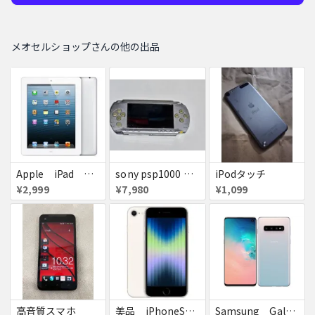
メオセルショップさんの他の出品
Apple iPad ミニ
sony psp1000 初期レア
iPodタッチ
¥2,999
¥7,980
¥1,099
高音質スマホ
美品 iPhoneSE２ ｉＯＳ１８
Samsung Galaxyｓ１０ 有機EL ハイエンド