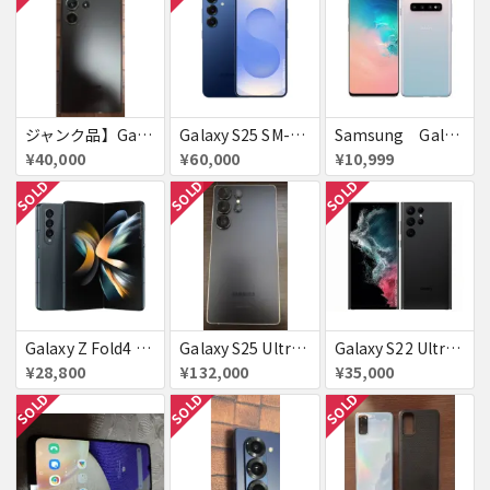
ジャンク品】Galaxy S23 Ultra 512GB (au版/SCG20)【AU赤ロム】
Galaxy S25 SM-S931Z ネイビー SoftBank 送料無料
Samsung Galaxyｓ１０ 有機EL ハイエンド
¥40,000
¥60,000
¥10,999
SOLD
SOLD
SOLD
Galaxy Z Fold4 SCG16 au グレイグリーン 送料無料
Galaxy S25 Ultra 1TB SCG32
Galaxy S22 Ultra SCG14 ファントムブラック au 送料無料
¥28,800
¥132,000
¥35,000
SOLD
SOLD
SOLD