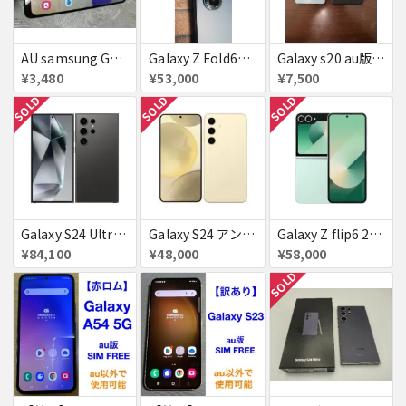
AU samsung GALAXY a32 5g 64GB ▲
Galaxy Z Fold6（au版 / SCG28）※ネットワーク利用制限☓・SIMロック解除
Galaxy s20 au版 赤ロム ケース付き
¥3,480
¥53,000
¥7,500
SOLD
SOLD
SOLD
Galaxy S24 Ultra SCG26 256GB au チタニウムブラック 送料無料
Galaxy S24 アンバー イエロー 256GB 送料無料
Galaxy Z flip6 256GB ミント au 送料無料
¥84,100
¥48,000
¥58,000
SOLD