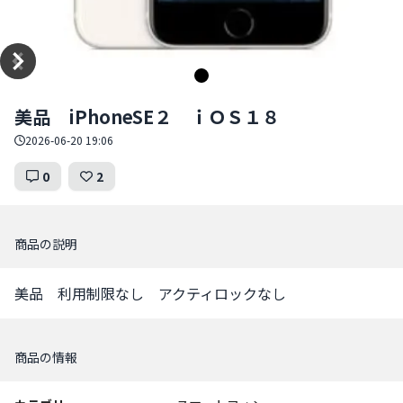
Item
美品 iPhoneSE２ ｉＯＳ１８
1
of
2026-06-20 19:06
1
0
2
商品の説明
美品　利用制限なし　アクティロックなし
商品の情報