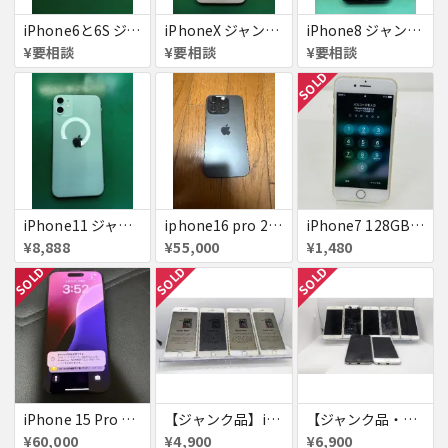
iPhone6と6S ジャンク品
iPhoneX ジャンク品
iPhone8 ジャンク品
¥要相談
¥要相談
¥要相談
SOLD
iPhone11 ジャンク
iphone16 pro 256gb ブラックチタニウム
iPhone7 128GB 赤ロム SoftBank ジャンク ゴールド A1779 パスコード不明 送料無料
¥8,888
¥55,000
¥1,480
SOLD
SOLD
SOLD
iPhone 15 Pro 128GB ブラックチタニウム ネットワーク利用制限あり
【ジャンク品】iPhone6s ４台セット
【ジャンク品・初期化済・SIMロック解除済】iPhone6 7台セット
¥60,000
¥4,900
¥6,900