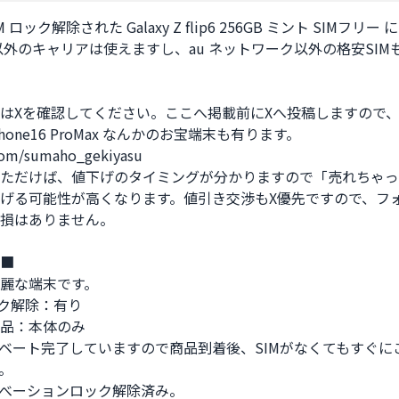
IM ロック解除された Galaxy Z flip6 256GB ミント SIMフリー 
 以外のキャリアは使えますし、au ネットワーク以外の格安SIM
はXを確認してください。ここへ掲載前にXへ投稿しますので、S2
 iPhone16 ProMax なんかのお宝端末も有ります。

com/sumaho_gekiyasu

ただけば、値下げのタイミングが分かりますので「売れちゃっ
げる可能性が高くなります。値引き交渉もX優先ですので、フ
損はありません。

■

麗な端末です。

ク解除：有り

品：本体のみ

ベート完了していますので商品到着後、SIMがなくてもすぐに
。

べーションロック解除済み。
