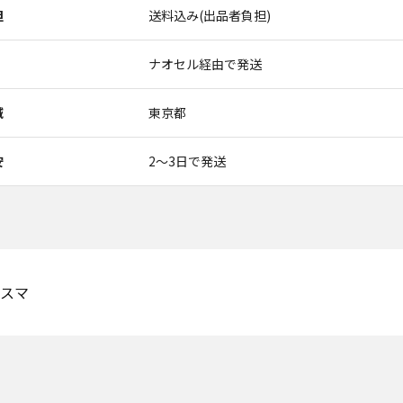
担
送料込み(出品者負担)
ナオセル経由で発送
域
東京都
安
2〜3日で発送
スマ