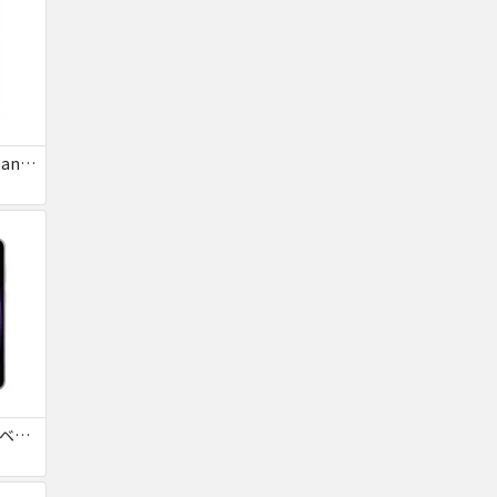
AQUOS R8 pro SoftBank 送料無料
Galaxy S23 SCG19 ラベンダー au 送料無料