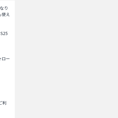
になり
も使え
5 
ォロー
ご利