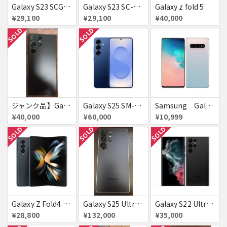
Galaxy S23 SCG19 ラベンダー au 送料無料
Galaxy S23 SC-51D SAMSUNG docomo 送料無料
Galaxy z fold 5
¥29,100
¥29,100
¥40,000
SOLD
SOLD
ジャンク品】Galaxy S23 Ultra 512GB (au版/SCG20)【AU赤ロム】
Galaxy S25 SM-S931Z ネイビー SoftBank 送料無料
Samsung Galaxyｓ１０ 有機EL ハイエンド
¥40,000
¥60,000
¥10,999
SOLD
SOLD
SOLD
Galaxy Z Fold4 SCG16 au グレイグリーン 送料無料
Galaxy S25 Ultra 1TB SCG32
Galaxy S22 Ultra SCG14 ファントムブラック au 送料無料
¥28,800
¥132,000
¥35,000