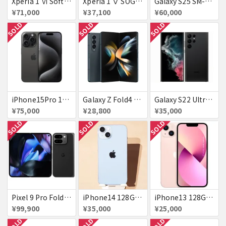
Xperia 1 Ⅵ SoftBank プラチナシルバー 送料無料
Xperia 1 Ⅴ SOG10 プラチナシルバー au 送料無料
Galaxy S25 SM-S931Z ネイビー SoftBank 送料無料
¥71,000
¥37,100
¥60,000
SOLD
SOLD
SOLD
iPhone15Pro 128GB ブラックチタニウム au
Galaxy Z Fold4 SCG16 au グレイグリーン 送料無料
Galaxy S22 Ultra SCG14 ファントムブラック au 送料無料
¥75,000
¥28,800
¥35,000
SOLD
SOLD
SOLD
Pixel 9 Pro Fold 256GB Obsidian docomo 送料無料
iPhone14 128GB Blue au 送料無料
iPhone13 128GB ピンク docomo 送料無料
¥99,900
¥35,000
¥25,000
SOLD
SOLD
SOLD