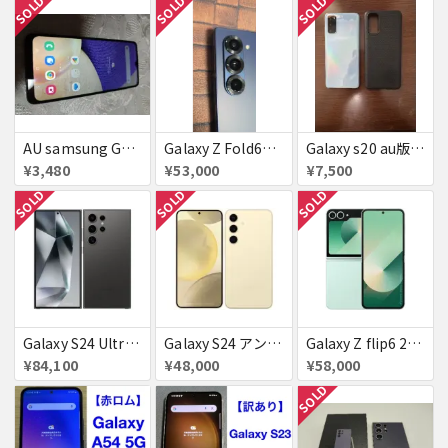
SOLD
SOLD
SOLD
AU samsung GALAXY a32 5g 64GB ▲
Galaxy Z Fold6（au版 / SCG28）※ネットワーク利用制限☓・SIMロック解除
Galaxy s20 au版 赤ロム ケース付き
¥3,480
¥53,000
¥7,500
SOLD
SOLD
SOLD
Galaxy S24 Ultra SCG26 256GB au チタニウムブラック 送料無料
Galaxy S24 アンバー イエロー 256GB 送料無料
Galaxy Z flip6 256GB ミント au 送料無料
¥84,100
¥48,000
¥58,000
SOLD