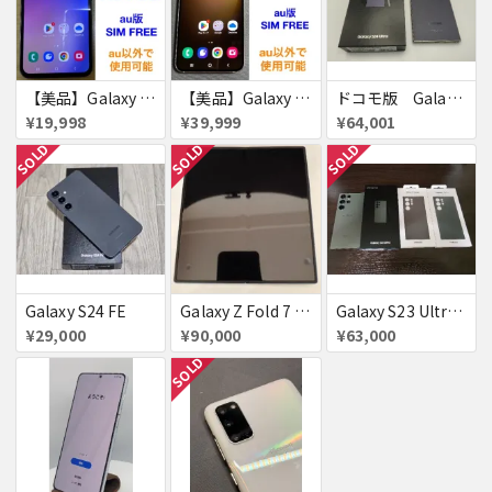
【美品】Galaxy A54 5G 128GB 赤ロム
【美品】Galaxy S23 256GB 赤ロム
ドコモ版 Galaxy S24 Ultra
¥19,998
¥39,999
¥64,001
SOLD
SOLD
SOLD
Galaxy S24 FE
Galaxy Z Fold 7 au版 SCG34 赤ロム
Galaxy S23 Ultra SC-52D docomo グリーン
¥29,000
¥90,000
¥63,000
SOLD