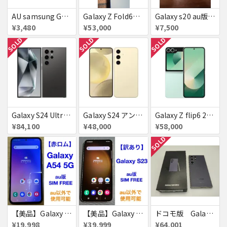
AU samsung GALAXY a32 5g 64GB ▲
Galaxy Z Fold6（au版 / SCG28）※ネットワーク利用制限☓・SIMロック解除
Galaxy s20 au版 赤ロム ケース付き
¥3,480
¥53,000
¥7,500
SOLD
SOLD
SOLD
Galaxy S24 Ultra SCG26 256GB au チタニウムブラック 送料無料
Galaxy S24 アンバー イエロー 256GB 送料無料
Galaxy Z flip6 256GB ミント au 送料無料
¥84,100
¥48,000
¥58,000
SOLD
【美品】Galaxy A54 5G 128GB 赤ロム
【美品】Galaxy S23 256GB 赤ロム
ドコモ版 Galaxy S24 Ultra
¥19,998
¥39,999
¥64,001