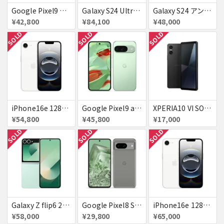
Google Pixel9 Peony 128GB / 12GB SoftBank SIMフリー 送料無料
Galaxy S24 Ultra SCG26 256GB au チタニウムブラック 送料無料
Galaxy S24 アンバー イエロー 256GB 送料無料
¥42,800
¥84,100
¥48,000
SOLD
SOLD
SOLD
iPhone16e 128GB ホワイト 送料無料
Google Pixel9 au Wintergreen 128GB / 12GB 送料無料
XPERIA10 VI SOG14 au 送料無料
¥54,800
¥45,800
¥17,000
SOLD
SOLD
SOLD
Galaxy Z flip6 256GB ミント au 送料無料
Google Pixel8 SoftBank SIMフリー 送料無料
iPhone16e 128GB ホワイト Softbank 新品 送料無料
¥58,000
¥29,800
¥65,000