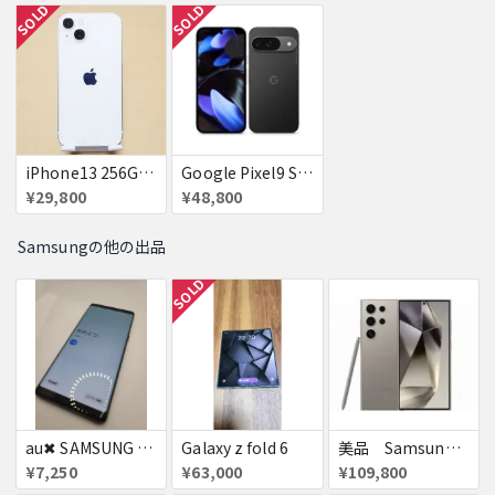
SOLD
SOLD
iPhone13 256GB スターライト docomo 赤ロム 送料無料
Google Pixel9 SoftBank Obsidian SIMフリー 送料無料
¥29,800
¥48,800
Samsungの他の出品
SOLD
au✖ SAMSUNG Galaxy note8 64GB
Galaxy z fold 6
美品 Samsung Galaxy S24 ULTRA DOCOMO
¥7,250
¥63,000
¥109,800