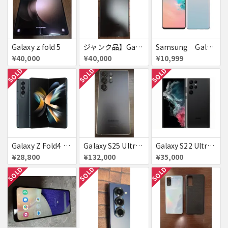
Galaxy z fold 5
ジャンク品】Galaxy S23 Ultra 512GB (au版/SCG20)【AU赤ロム】
Samsung Galaxyｓ１０ 有機EL ハイエンド
¥40,000
¥40,000
¥10,999
SOLD
SOLD
SOLD
Galaxy Z Fold4 SCG16 au グレイグリーン 送料無料
Galaxy S25 Ultra 1TB SCG32
Galaxy S22 Ultra SCG14 ファントムブラック au 送料無料
¥28,800
¥132,000
¥35,000
SOLD
SOLD
SOLD