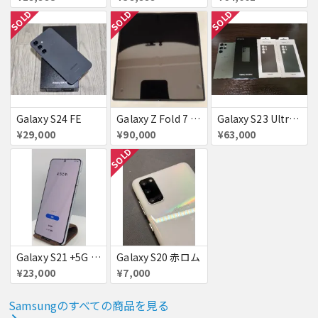
SOLD
SOLD
SOLD
Galaxy S24 FE
Galaxy Z Fold 7 au版 SCG34 赤ロム
Galaxy S23 Ultra SC-52D docomo グリーン
¥29,000
¥90,000
¥63,000
SOLD
Galaxy S21 +5G 256GB
Galaxy S20 赤ロム
¥23,000
¥7,000
Samsungのすべての商品を見る