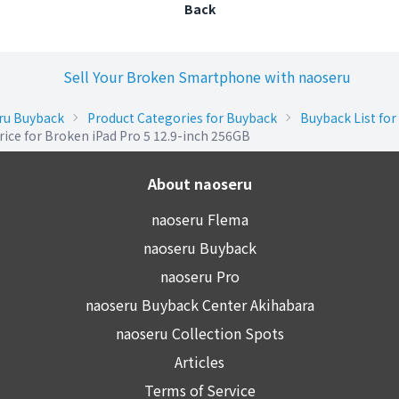
Back
ru Buyback
Product Categories for Buyback
Buyback List for
ice for Broken iPad Pro 5 12.9-inch 256GB
About naoseru
naoseru Flema
naoseru Buyback
naoseru Pro
naoseru Buyback Center Akihabara
naoseru Collection Spots
Articles
Terms of Service