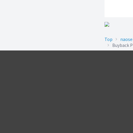
Top
naose
Buyback Pr