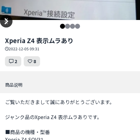
Item
Xperia Z4 表示ムラあり
1
of
2022-12-05 09:31
4
2
8
商品说明
ご覧いただきまして誠にありがとうございます。

ジャンク品のXperia Z4 表示ムラありです。

■商品の機種・型番

Xperia Z4 SOV31
