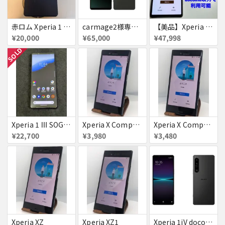
赤ロム Xperia 1 iii SOG03 ジャンク
carmage2様専用 赤ロム XPERIA 1 Ꮩ SoftBank A301SO SIMフリー 送料無料
【美品】Xperia 5 V SO-53D［赤ロム］ Xperia5 V
¥20,000
¥65,000
¥47,998
SOLD
Xperia 1 Ⅲ SOG03 フロストブラック simフリー 美品 訳あり
Xperia X Compact
Xperia X Compact
¥22,700
¥3,980
¥3,480
Xperia XZ
Xperia XZ1
Xperia 1iV docomo版