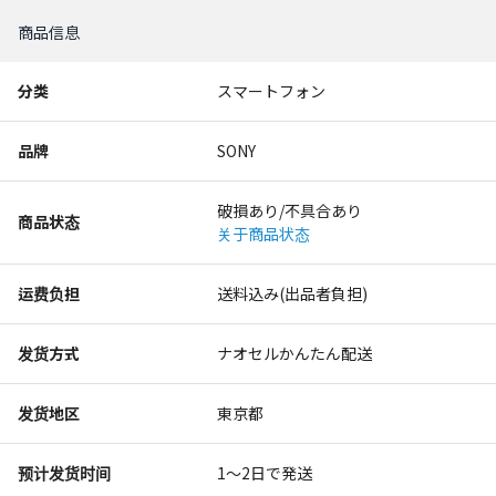
商品信息
分类
スマートフォン
品牌
SONY
破損あり/不具合あり
商品状态
关于商品状态
运费负担
送料込み(出品者負担)
发货方式
ナオセルかんたん配送
发货地区
東京都
预计发货时间
1〜2日で発送