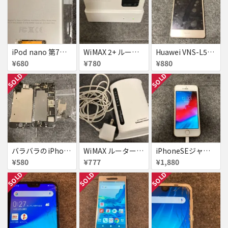
iPod nano 第7世代
WiMAX 2+ ルーター WX01 クレードル付き
Huawei VNS-L52 ジャンク
¥680
¥780
¥880
SOLD
SOLD
バラバラのiPhone5s
WiMAX ルーター URoad Home
iPhoneSEジャンク
¥580
¥777
¥1,880
SOLD
SOLD
SOLD