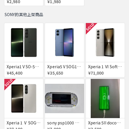
¥2,980
¥1,980
SONY的其他上架商品
SOLD
Xperia1 V SO-51D docomo ブラック 送料無料
Xperia5 V SOG12 ブルー au 送料無料
Xperia 1 Ⅵ SoftBank プラチナシルバー 送料無料
¥45,400
¥35,650
¥71,000
SOLD
Xperia 1 Ⅴ SOG10 プラチナシルバー au 送料無料
sony psp1000 初期レア
Xperia 5II docomo SO-52A 画面線あり 充電及び電源スイッチの不具合あり
¥37,100
¥7,980
¥3,500