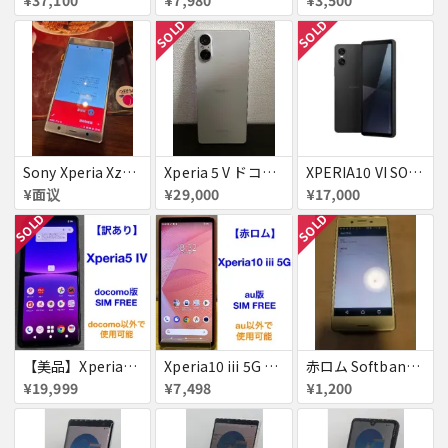
SOLD
SOLD
Sony Xperia Xz2 Premium SOV38 シルバー ジャンク
Xperia 5 V ドコモ版
XPERIA10 VI SOG14 au 送料無料
¥面议
¥29,000
¥17,000
SOLD
SOLD
【美品】Xperia5 iv 128GB 赤ロム
Xperia10 iii 5G 128GB 赤ロム
赤ロム Softbank 502SO Xperia X Performance ソフトバンク エクスペリア
¥19,999
¥7,498
¥1,200