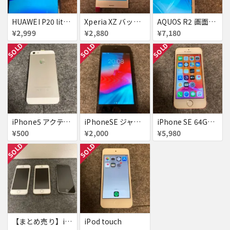
HUAWEI P20 lite画面割れ
Xperia XZ バッテリーなし 交換画面付き
AQUOS R2 画面割れ
¥2,999
¥2,880
¥7,180
SOLD
SOLD
SOLD
iPhone5 アクティベーションロック りんごループ
iPhoneSE ジャンク
iPhone SE 64GB SIMフリー
¥500
¥2,000
¥5,980
SOLD
SOLD
【まとめ売り】iPhone5s 各色ジャンク３台セット
iPod touch