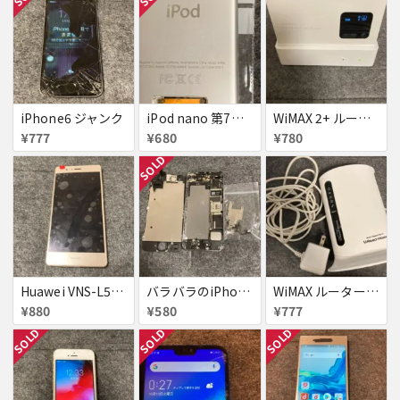
iPhone6 ジャンク
iPod nano 第7世代
WiMAX 2+ ルーター WX01 クレードル付き
¥777
¥680
¥780
SOLD
Huawei VNS-L52 ジャンク
バラバラのiPhone5s
WiMAX ルーター URoad Home
¥880
¥580
¥777
SOLD
SOLD
SOLD