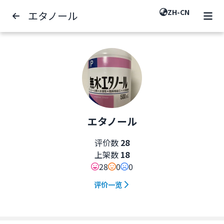
ZH-CN
エタノール
エタノール
评价数
28
上架数
18
28
0
0
评价一览