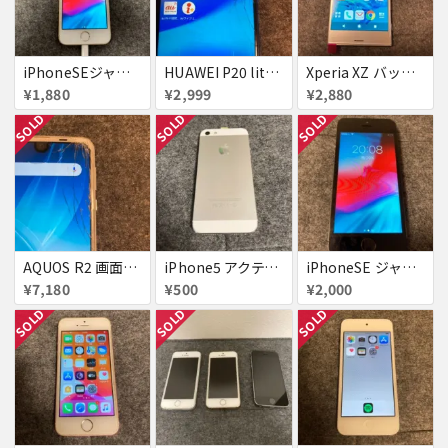
iPhoneSEジャンク
HUAWEI P20 lite画面割れ
Xperia XZ バッテリーなし 交換画面付き
¥1,880
¥2,999
¥2,880
SOLD
SOLD
SOLD
AQUOS R2 画面割れ
iPhone5 アクティベーションロック りんごループ
iPhoneSE ジャンク
¥7,180
¥500
¥2,000
SOLD
SOLD
SOLD