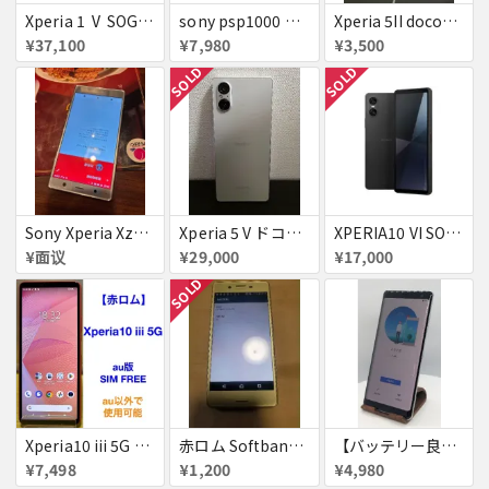
Xperia 1 Ⅴ SOG10 プラチナシルバー au 送料無料
sony psp1000 初期レア
Xperia 5II docomo SO-52A 画面線あり 充電及び電源スイッチの不具合あり
¥37,100
¥7,980
¥3,500
SOLD
SOLD
Sony Xperia Xz2 Premium SOV38 シルバー ジャンク
Xperia 5 V ドコモ版
XPERIA10 VI SOG14 au 送料無料
¥面议
¥29,000
¥17,000
SOLD
Xperia10 iii 5G 128GB 赤ロム
赤ロム Softbank 502SO Xperia X Performance ソフトバンク エクスペリア
【バッテリー良好】Xperia XZ3
¥7,498
¥1,200
¥4,980