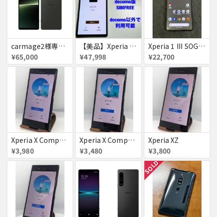
carmage2様専用 赤ロム XPERIA 1 Ꮩ SoftBank A301SO SIMフリー 送料無料
【美品】Xperia 5 V SO-53D［赤ロム］ Xperia5 V
Xperia 1 Ⅲ SOG03 フロストブラック simフリー 美品 訳あり
¥65,000
¥47,998
¥22,700
Xperia X Compact
Xperia X Compact
Xperia XZ
¥3,980
¥3,480
¥3,800
SOLD