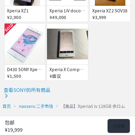
Xperia XZ1
Xperia 1iV docomo版
Xperia XZ2 SOV38
¥2,900
¥49,000
¥3,999
SOLD
D430 SONY Xperia X Compact so-02j 判定△
Xperia X Compact ホワイト
¥1,500
¥面议
查看SONY的所有商品
首页
naoseru 二手市场
【美品】Xperia5 iv 128GB 赤ロム
包邮
已售罄
¥19,999