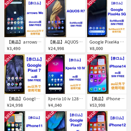
SOLD
SOLD
SOLD
【美品】arrows We 64GB 赤ロム
【美品】AQUOS R7 256GB
Google Pixel4a 5G 128GB 赤ロム
¥3,490
¥24,998
¥8,000
SOLD
SOLD
SOLD
【美品】Google Pixel 7 128GB 赤ロム
Xperia 10 iv 128GB 赤ロム
【美品】iPhone14 128GB 赤ロム
¥24,998
¥4,040
¥53,998
SOLD
SOLD
SOLD