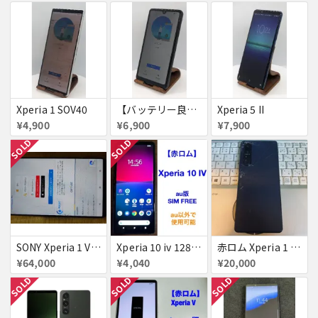
Xperia 1 SOV40
【バッテリー良好・SIMロック解除済】Xperia AceⅡ
Xperia 5 II
¥4,900
¥6,900
¥7,900
SOLD
SOLD
SONY Xperia 1 VI XQ-EC44 SIMフリー 12GB/512GB ブラック + Style Cover
Xperia 10 iv 128GB 赤ロム
赤ロム Xperia 1 iii SOG03 ジャンク
¥64,000
¥4,040
¥20,000
SOLD
SOLD
SOLD