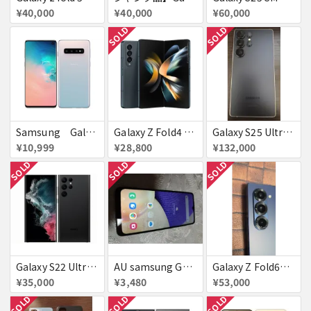
¥40,000
¥40,000
¥60,000
SOLD
SOLD
Samsung Galaxyｓ１０ 有機EL ハイエンド
Galaxy Z Fold4 SCG16 au グレイグリーン 送料無料
Galaxy S25 Ultra 1TB SCG32
¥10,999
¥28,800
¥132,000
SOLD
SOLD
SOLD
Galaxy S22 Ultra SCG14 ファントムブラック au 送料無料
AU samsung GALAXY a32 5g 64GB ▲
Galaxy Z Fold6（au版 / SCG28）※ネットワーク利用制限☓・SIMロック解除
¥35,000
¥3,480
¥53,000
SOLD
SOLD
SOLD