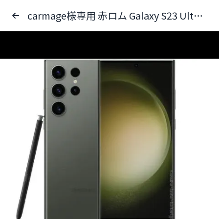
carmage様専用 赤ロム Galaxy S23 Ultra SC-52D SAMSUNG docomo グリーン