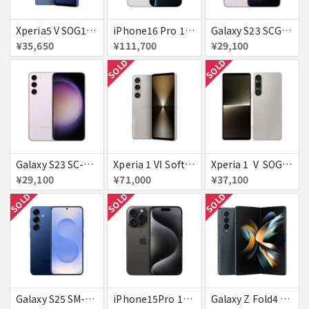
Xperia5 V SOG12 ブルー au 送料無料
iPhone16 Pro 128GB ホワイトチタニウム docomo 送料無料
Galaxy S23 SCG19 ラベンダー au 送料無料
¥35,650
¥111,700
¥29,100
SOLD
SOLD
Galaxy S23 SC-51D SAMSUNG docomo 送料無料
Xperia 1 Ⅵ SoftBank プラチナシルバー 送料無料
Xperia 1 Ⅴ SOG10 プラチナシルバー au 送料無料
¥29,100
¥71,000
¥37,100
SOLD
SOLD
SOLD
Galaxy S25 SM-S931Z ネイビー SoftBank 送料無料
iPhone15Pro 128GB ブラックチタニウム au
Galaxy Z Fold4 SCG16 au グレイグリーン 送料無料