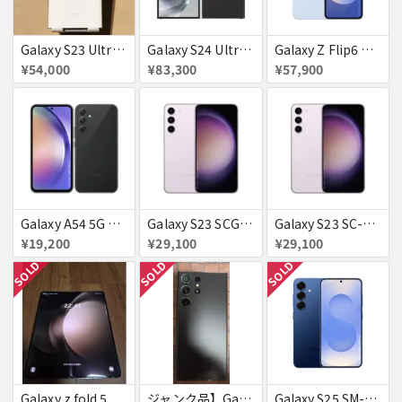
Galaxy S23 Ultra SC-52D クリーム docomo 送料無料
Galaxy S24 Ultra SCG26 512GB au チタニウムブラック 送料無料
Galaxy Z Flip6 ブルー 256GB au 送料無料
¥54,000
¥83,300
¥57,900
Galaxy A54 5G SC−23D docomo オーサムグラファイト 送料無料
Galaxy S23 SCG19 ラベンダー au 送料無料
Galaxy S23 SC-51D SAMSUNG docomo 送料無料
¥19,200
¥29,100
¥29,100
SOLD
SOLD
SOLD
Galaxy z fold 5
ジャンク品】Galaxy S23 Ultra 512GB (au版/SCG20)【AU赤ロム】
Galaxy S25 SM-S931Z ネイビー SoftBank 送料無料