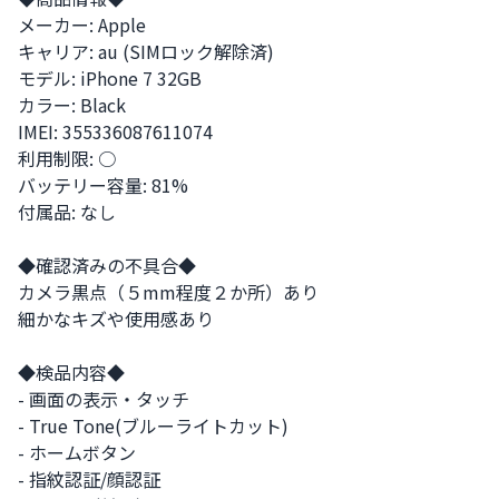
メーカー: Apple

キャリア: au (SIMロック解除済)

モデル: iPhone 7 32GB

カラー: Black

IMEI: 355336087611074

利用制限: ○

バッテリー容量: 81%

付属品: なし

◆確認済みの不具合◆

カメラ黒点（５mm程度２か所）あり

細かなキズや使用感あり

◆検品内容◆

- 画面の表示・タッチ

- True Tone(ブルーライトカット)

- ホームボタン

- 指紋認証/顔認証
