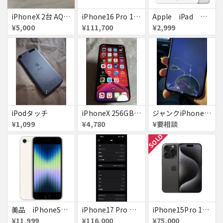
iPhoneX 2台 AQUOSsense5g ジャンク品
iPhone16 Pro 128GB ホワイトチタニウム docomo 送料無料
Apple iPad ミニ
¥5,000
¥111,700
¥2,999
iPodタッチ
iPhoneX 256GB ▲softbank ジャンク スペースグレイ A1902 送料無料
ジャンクiPhone13ProMax 128GB ドコモ
¥1,099
¥4,780
¥要相談
SOLD
美品 iPhoneSE２ ｉＯＳ１８
iPhone17 Pro Max 256GB 画面割れ
iPhone15Pro 128GB ブラックチタニウム au
¥11,999
¥116,000
¥75,000