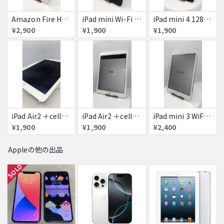
Amazon Fire HD 8 タブレット
iPad mini Wi-Fi + Cellular 64GB
iPad mini 4 128GB
¥2,900
¥1,900
¥1,900
iPad Air2 ＋cellular 16GB
iPad Air2 ＋cellular 16GB
iPad mini 3 WiFi+Cellular 16GB
¥1,900
¥1,900
¥2,400
Appleの他の出品
SOLD