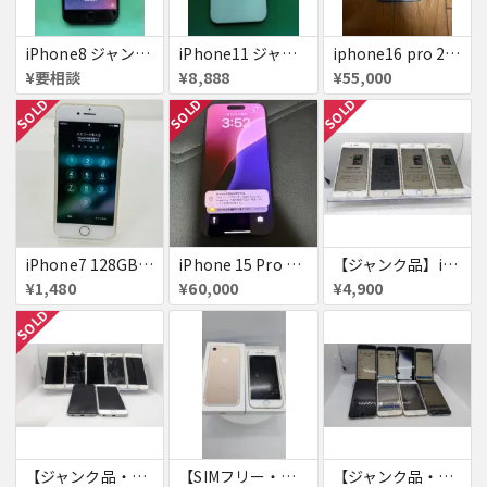
iPhone8 ジャンク品
iPhone11 ジャンク
iphone16 pro 256gb ブラックチタニウム
¥要相談
¥8,888
¥55,000
SOLD
SOLD
SOLD
iPhone7 128GB 赤ロム SoftBank ジャンク ゴールド A1779 パスコード不明 送料無料
iPhone 15 Pro 128GB ブラックチタニウム ネットワーク利用制限あり
【ジャンク品】iPhone6s ４台セット
¥1,480
¥60,000
¥4,900
SOLD
【ジャンク品・初期化済・SIMロック解除済】iPhone6 7台セット
【SIMフリー・付属品あり】iPhone 7 128GB
【ジャンク品・初期化済】iPhone6 8台セット