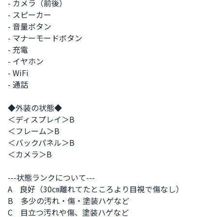
- カメラ（前後）

- スピーカー

- 音量ボタン

- マナーモードボタン

- 充電

- イヤホン

- WiFi

- 通話

◆外装の状態◆

＜ディスプレイ＞B

＜フレーム＞B

＜バックパネル＞B

＜カメラ＞B

---状態ランクについて---

A　良好（30㎝離れてたところより目視で傷なし）

B　多少の汚れ・傷・塗装ハゲなど

C　目立つ汚れや傷、塗装ハゲなど
