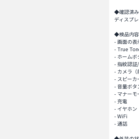
◆確認済み
ディスプレ
◆検品内容
- 画面の表
- True 
- ホームボ
- 指紋認証
- カメラ（
- スピーカー
- 音量ボタン
- マナーモ
- 充電

- イヤホン

- WiFi

- 通話

◆外装の状