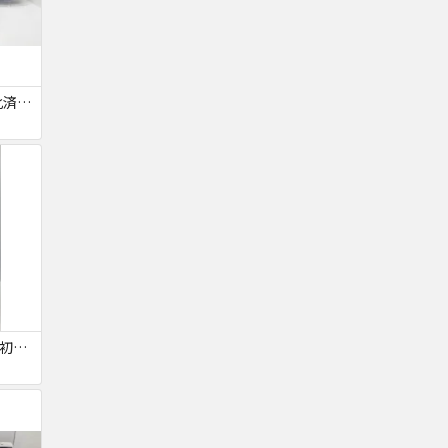
【ジャンク品・初期化済・SIMロック解除済】iPhone6 7台セット
【SIMロック解除済・初期化済】Galaxy A41 SCV48