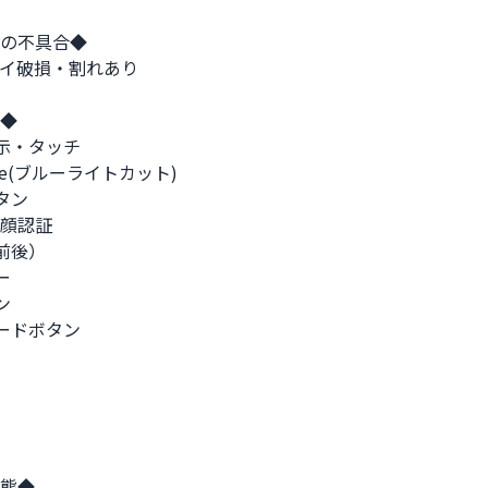
の不具合◆

イ破損・割れあり

◆

示・タッチ

Tone(ブルーライトカット)

タン

/顔認証

前後）





ードボタン

態◆
