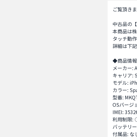
ご覧頂きま
中古品の【iP
本商品は株
タッチ動作
詳細は下記
◆商品情報
メーカー: Ap
キャリア: S
モデル: iPho
カラー: Spac
型番: MKQT
OSバージョン
IMEI: 3532
利用制限: ○
バッテリー容
付属品: なし