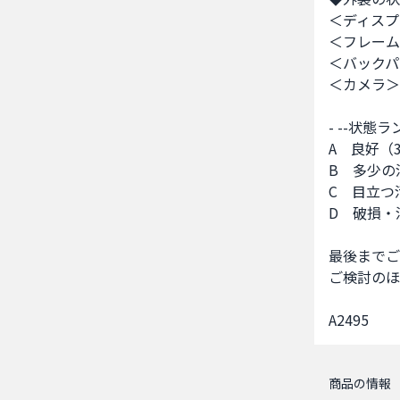
＜ディスプ
＜フレーム＞
＜バックパ
＜カメラ＞B
- --状態ラ
A　良好（
B　多少の
C　目立つ
D　破損・
最後までご
ご検討のほ
A2495
商品の情報