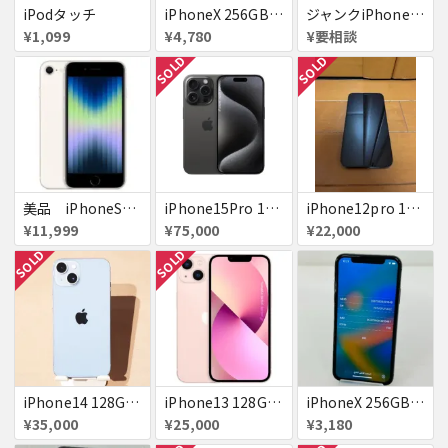
iPodタッチ
iPhoneX 256GB ▲softbank ジャンク スペースグレイ A1902 送料無料
ジャンクiPhone13ProMax 128GB ドコモ
¥1,099
¥4,780
¥要相談
SOLD
SOLD
美品 iPhoneSE２ ｉＯＳ１８
iPhone15Pro 128GB ブラックチタニウム au
iPhone12pro 128GB ブルー 赤ロム
¥11,999
¥75,000
¥22,000
SOLD
SOLD
iPhone14 128GB Blue au 送料無料
iPhone13 128GB ピンク docomo 送料無料
iPhoneX 256GB 赤ロム au ジャンク スペースグレイ A1902 送料無料
¥35,000
¥25,000
¥3,180