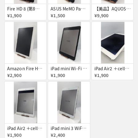
Fire HD 8 (第8世代)
ASUS MeMO Pad 8 AST21 au
【美品】AQUOS wish A103SH
¥1,900
¥1,500
¥9,900
Amazon Fire HD 8 タブレット
iPad mini Wi-Fi + Cellular 64GB
iPad Air2 ＋cellular 16GB
¥2,900
¥1,900
¥1,900
iPad Air2 ＋cellular 16GB
iPad mini 3 WiFi+Cellular 16GB
¥1,900
¥2,400