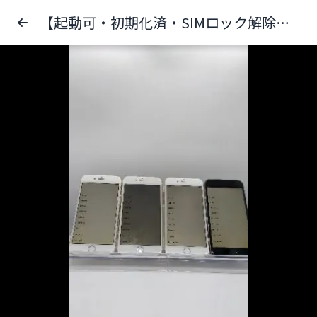
【起動可・初期化済・SIMロック解除済】iPhone6 64GB 4台セット