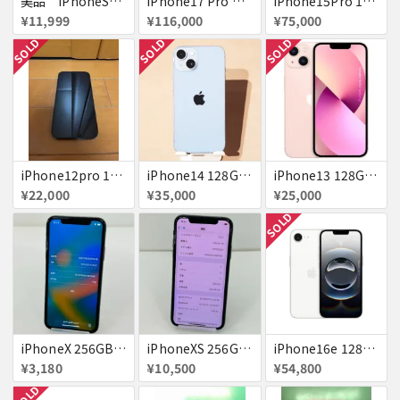
美品 iPhoneSE２ ｉＯＳ１８
iPhone17 Pro Max 256GB 画面割れ
iPhone15Pro 128GB ブラックチタニウム au
¥11,999
¥116,000
¥75,000
SOLD
SOLD
SOLD
iPhone12pro 128GB ブルー 赤ロム
iPhone14 128GB Blue au 送料無料
iPhone13 128GB ピンク docomo 送料無料
¥22,000
¥35,000
¥25,000
SOLD
iPhoneX 256GB 赤ロム au ジャンク スペースグレイ A1902 送料無料
iPhoneXS 256GB 赤ロム 超美品 SoftBank ジャンク スペースグレイ MTE02J/A 送料無料
iPhone16e 128GB ホワイト 送料無料
¥3,180
¥10,500
¥54,800
SOLD