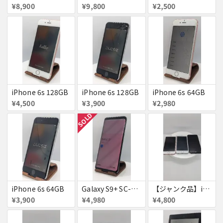
¥8,900
¥9,800
¥2,500
iPhone 6s 128GB
iPhone 6s 128GB
iPhone 6s 64GB
¥4,500
¥3,900
¥2,980
SOLD
iPhone 6s 64GB
Galaxy S9+ SC-03K
【ジャンク品】iPhone6s ３台セット
¥3,900
¥4,980
¥4,800