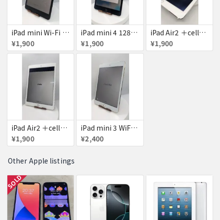
iPad mini Wi-Fi + Cellular 64GB
iPad mini 4 128GB
iPad Air2 ＋cellular 16GB
¥1,900
¥1,900
¥1,900
iPad Air2 ＋cellular 16GB
iPad mini 3 WiFi+Cellular 16GB
¥1,900
¥2,400
Other Apple listings
SOLD