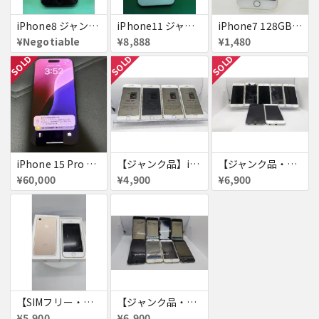
iPhone8 ジャンク品
iPhone11 ジャンク
iPhone7 128GB 赤ロム SoftBank ジャンク ゴールド A1779 パスコード不明 送料無料
¥Negotiable
¥8,888
¥1,480
SOLD
SOLD
SOLD
iPhone 15 Pro 128GB ブラックチタニウム ネットワーク利用制限あり
【ジャンク品】iPhone6s ４台セット
【ジャンク品・初期化済・SIMロック解除済】iPhone6 7台セット
¥60,000
¥4,900
¥6,900
【SIMフリー・付属品あり】iPhone 7 128GB
【ジャンク品・初期化済】iPhone6 8台セット
¥5,900
¥6,900