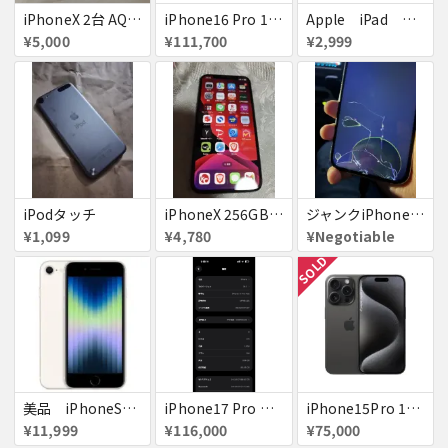
iPhoneX 2台 AQUOSsense5g ジャンク品
iPhone16 Pro 128GB ホワイトチタニウム docomo 送料無料
Apple iPad ミニ
¥5,000
¥111,700
¥2,999
iPodタッチ
iPhoneX 256GB ▲softbank ジャンク スペースグレイ A1902 送料無料
ジャンクiPhone13ProMax 128GB ドコモ
¥1,099
¥4,780
¥Negotiable
SOLD
美品 iPhoneSE２ ｉＯＳ１８
iPhone17 Pro Max 256GB 画面割れ
iPhone15Pro 128GB ブラックチタニウム au
¥11,999
¥116,000
¥75,000