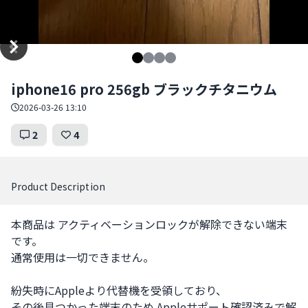
Item
iphone16 pro 256gb ブラックチタニウム
1
of
2026-03-26 13:10
4
2
4
Product Description
本商品は アクティベーションロックが解除できない端末 
です。

通常使用は一切できません。

紛失時にAppleより代替機を受領しており、

その後見つかった端末のため Appleサポート確認済みで解