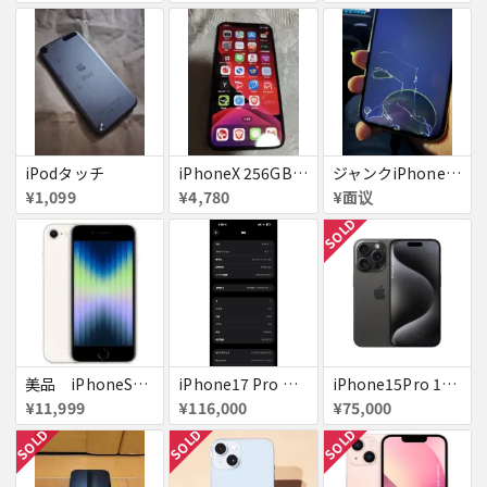
iPodタッチ
iPhoneX 256GB ▲softbank ジャンク スペースグレイ A1902 送料無料
ジャンクiPhone13ProMax 128GB ドコモ
¥1,099
¥4,780
¥面议
SOLD
美品 iPhoneSE２ ｉＯＳ１８
iPhone17 Pro Max 256GB 画面割れ
iPhone15Pro 128GB ブラックチタニウム au
¥11,999
¥116,000
¥75,000
SOLD
SOLD
SOLD