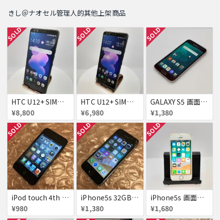
きし＠ナオセル管理人的其他上架商品
SOLD
SOLD
SOLD
HTC U12+ SIMフリー 354395090093622
HTC U12+ SIMフリー 354395090091634
GALAXY S5 画面焼け docomo SC-04F
¥8,800
¥6,980
¥1,380
SOLD
SOLD
SOLD
iPod touch 4th 32GB バッテリー劣化あり
iPhone5s 32GB docomo 画面割れ
iPhone5s 画面割れ
¥980
¥1,380
¥1,680