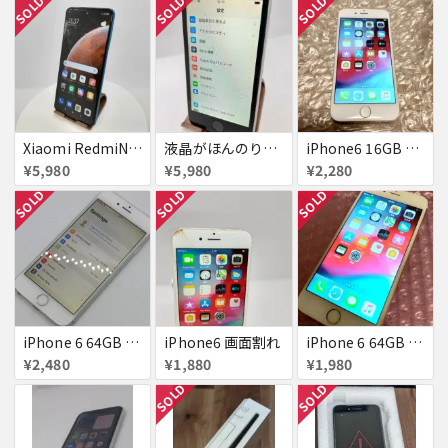
SOLD
SOLD
SOLD
Xiaomi RedmiNote9S SIMフリー 863954040594602
液晶がほんのり黄色いiPhone SE
iPhone6 16GB au 液晶表示不良
¥5,980
¥5,980
¥2,280
SOLD
SOLD
SOLD
iPhone 6 64GB Softbank
iPhone6 画面割れ
iPhone 6 64GB docomo
¥2,480
¥1,880
¥1,980
SOLD
SOLD