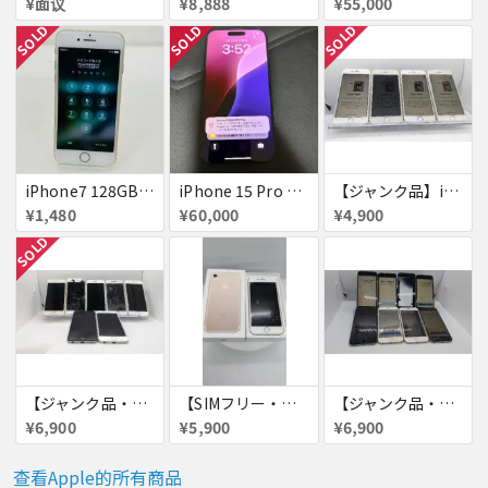
¥面议
¥8,888
¥55,000
SOLD
SOLD
SOLD
iPhone7 128GB 赤ロム SoftBank ジャンク ゴールド A1779 パスコード不明 送料無料
iPhone 15 Pro 128GB ブラックチタニウム ネットワーク利用制限あり
【ジャンク品】iPhone6s ４台セット
¥1,480
¥60,000
¥4,900
SOLD
【ジャンク品・初期化済・SIMロック解除済】iPhone6 7台セット
【SIMフリー・付属品あり】iPhone 7 128GB
【ジャンク品・初期化済】iPhone6 8台セット
¥6,900
¥5,900
¥6,900
查看Apple的所有商品