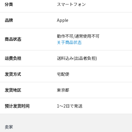
分类
スマートフォン
品牌
Apple
動作不可/通常使用不可
商品状态
关于商品状态
运费负担
送料込み(出品者負担)
发货方式
宅配便
发货地区
東京都
预计发货时间
1〜2日で発送
卖家