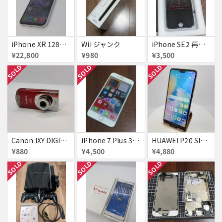
iPhone XR 128GB SIMフリー
Wii ジャンク
iPhone SE2 再生液晶パネル 黒
¥22,800
¥980
¥3,500
SOLD
SOLD
SOLD
Canon IXY DIGITAL L3 ズームレンズ不良
iPhone 7 Plus 32GB
HUAWEI P20 SIMフリー 861197043272279
¥880
¥4,500
¥4,880
SOLD
SOLD
SOLD