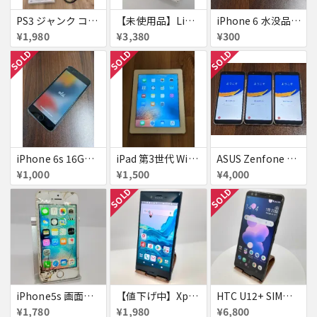
PS3 ジャンク コントローラー付き
【未使用品】Libero S10 Softbank
iPhone 6 水没品 ネジなど部品取り用
¥1,980
¥3,380
¥300
SOLD
SOLD
SOLD
iPhone 6s 16GB アクティベーションロック
iPad 第3世代 WiFiモデル 16GB A1416
ASUS Zenfone Live (L1) ロック品×3台
¥1,000
¥1,500
¥4,000
SOLD
SOLD
iPhone5s 画面割れ
【値下げ中】XperiaXZ
HTC U12+ SIMフリー 354395090094851
¥1,780
¥1,980
¥6,800