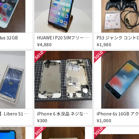
lus 32GB
HUAWEI P20 SIMフリー 861197043272279
¥4,880
¥1,980
SOLD
SOLD
【未使用品】Libero S10 Softbank
iPhone 6 水没品 ネジなど部品取り用
¥300
¥1,000
SOLD
SOLD