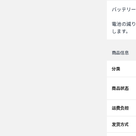
バッテリー
電池の減り
します。
商品信息
分类
商品状态
运费负担
发货方式