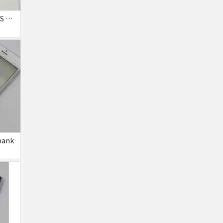
Xiaomi RedmiNote9S SIMフリー 863954040594602
bank