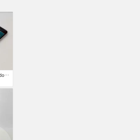
GALAXY S5 画面焼け docomo SC-04F