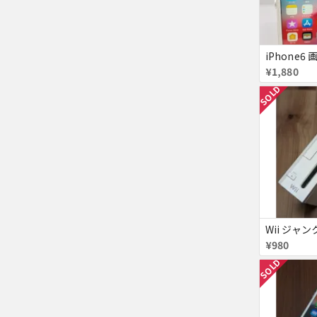
iPhone6
¥1,880
SOLD
Wii ジャン
¥980
SOLD