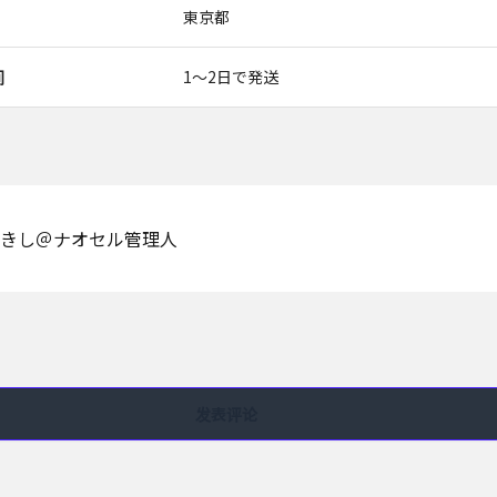
東京都
间
1〜2日で発送
きし＠ナオセル管理人
发表评论