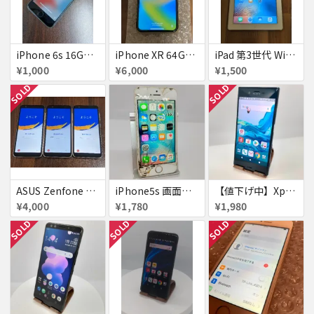
iPhone 6s 16GB アクティベーションロック
iPhone XR 64GB au 美品アクティベーションロック
iPad 第3世代 WiFiモデル 16GB A1416
¥1,000
¥6,000
¥1,500
SOLD
SOLD
ASUS Zenfone Live (L1) ロック品×3台
iPhone5s 画面割れ
【値下げ中】XperiaXZ
¥4,000
¥1,780
¥1,980
SOLD
SOLD
SOLD