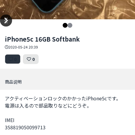
Item
iPhone5c 16GB Softbank
1
of
2020-05-24 20:39
2
0
0
商品说明
アクティベーションロックのかかったiPhone5cです。

電源は入るので部品取りなどにどうぞ。

IMEI

358819050099713