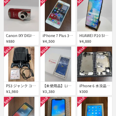
Canon IXY DIGITAL L3 ズームレンズ不良
iPhone 7 Plus 32GB
HUAWEI P20 SIMフリー 861197043272279
¥880
¥4,500
¥4,880
SOLD
SOLD
SOLD
PS3 ジャンク コントローラー付き
【未使用品】Libero S10 Softbank
iPhone 6 水没品 ネジなど部品取り用
¥1,980
¥3,380
¥300
SOLD
SOLD
SOLD