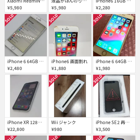
Xiaomi RedmiNote9S SIMフリー 863954040594602
液晶がほんのり黄色いiPhone SE
iPhone6 16GB au 液晶表示不良
¥5,980
¥5,980
¥2,280
SOLD
SOLD
SOLD
iPhone 6 64GB Softbank
iPhone6 画面割れ
iPhone 6 64GB docomo
¥2,480
¥1,880
¥1,980
SOLD
SOLD
iPhone XR 128GB SIMフリー
Wii ジャンク
iPhone SE2 再生液晶パネル 黒
¥22,800
¥980
¥3,500
SOLD
SOLD
SOLD