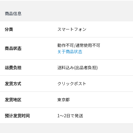
商品信息
分类
スマートフォン
動作不可/通常使用不可
商品状态
关于商品状态
运费负担
送料込み(出品者負担)
发货方式
クリックポスト
发货地区
東京都
预计发货时间
1〜2日で発送