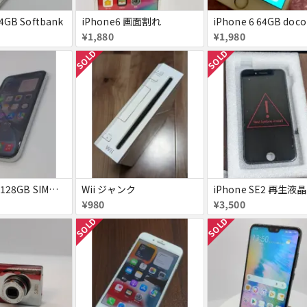
64GB Softbank
iPhone6 画面割れ
iPhone 6 64GB doc
¥1,880
¥1,980
SOLD
SOLD
iPhone XR 128GB SIMフリー
Wii ジャンク
¥980
¥3,500
SOLD
SOLD