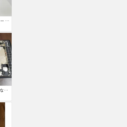
HUAWEI P20 SIMフリー 861197043272279
iPhone 6 水没品 ネジなど部品取り用