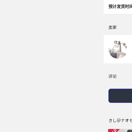
预计发货时
卖家
评论
きし＠ナオ