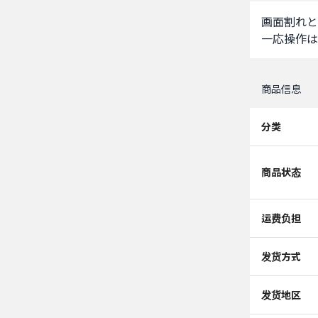
画面割れと
一応操作は
商品信息
分类
商品状态
运费负担
发货方式
发货地区