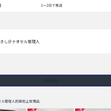
间
1〜2日で発送
きし＠ナオセル管理人
发表评论
セル管理人的其他上架商品