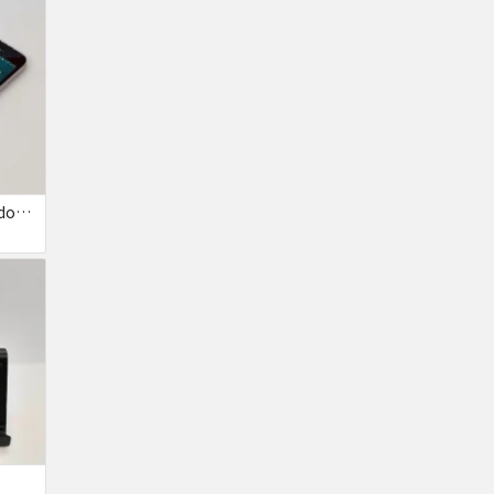
GALAXY S5 画面焼け docomo SC-04F