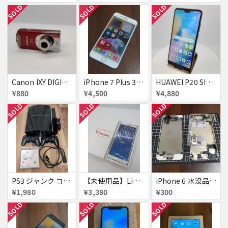
SOLD
SOLD
SOLD
Canon IXY DIGITAL L3 ズームレンズ不良
iPhone 7 Plus 32GB
HUAWEI P20 SIMフリー 861197043272279
¥880
¥4,500
¥4,880
SOLD
SOLD
SOLD
PS3 ジャンク コントローラー付き
【未使用品】Libero S10 Softbank
iPhone 6 水没品 ネジなど部品取り用
¥1,980
¥3,380
¥300
SOLD
SOLD
SOLD