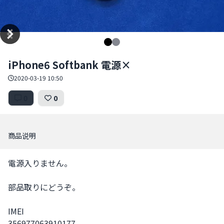
Item
iPhone6 Softbank 電源×
1
of
2020-03-19 10:50
2
0
0
商品说明
電源入りません。

部品取りにどうぞ。

IMEI

356977063910177