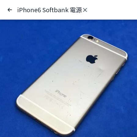
iPhone6 Softbank 電源×