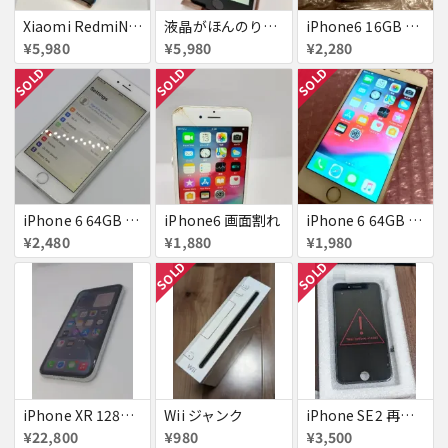
Xiaomi RedmiNote9S SIMフリー 863954040594602
液晶がほんのり黄色いiPhone SE
iPhone6 16GB au 液晶表示不良
¥5,980
¥5,980
¥2,280
SOLD
SOLD
SOLD
iPhone 6 64GB Softbank
iPhone6 画面割れ
iPhone 6 64GB docomo
¥2,480
¥1,880
¥1,980
SOLD
SOLD
iPhone XR 128GB SIMフリー
Wii ジャンク
iPhone SE2 再生液晶パネル 黒
¥22,800
¥980
¥3,500