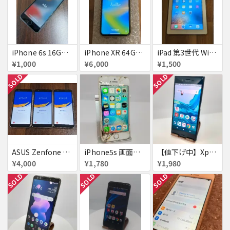
iPhone 6s 16GB アクティベーションロック
iPhone XR 64GB au 美品アクティベーションロック
iPad 第3世代 WiFiモデル 16GB A1416
¥1,000
¥6,000
¥1,500
SOLD
SOLD
ASUS Zenfone Live (L1) ロック品×3台
iPhone5s 画面割れ
【値下げ中】XperiaXZ
¥4,000
¥1,780
¥1,980
SOLD
SOLD
SOLD