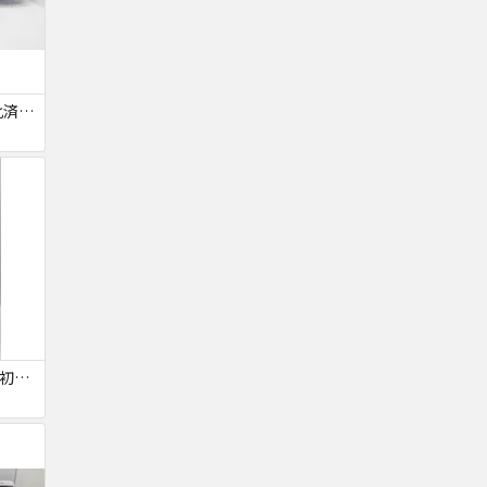
【ジャンク品・初期化済・SIMロック解除済】iPhone6 7台セット
【SIMロック解除済・初期化済】Galaxy A41 SCV48