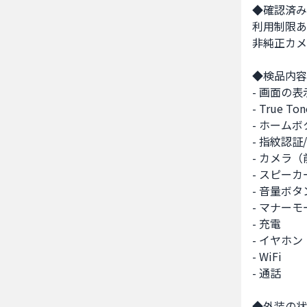
◆確認済み
利用制限あ
非純正カメ
◆検品内容
- 画面の表
- True 
- ホームボ
- 指紋認証
- カメラ（
- スピーカー
- 音量ボタン
- マナーモ
- 充電

- イヤホン

- WiFi

- 通話

◆外装の状