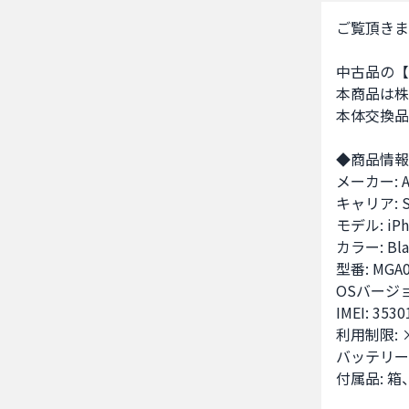
ご覧頂きま
中古品の【iP
本商品は株
本体交換品と
◆商品情報
メーカー: Ap
キャリア: S
モデル: iPho
カラー: Blac
型番: MGA03
OSバージョン
IMEI: 3530
利用制限: ×
バッテリー容
付属品: 