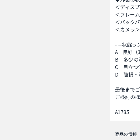
＜ディスプ
＜フレーム
＜バックパ
＜カメラ＞
- --状態ラ
A　良好（
B　多少の
C　目立つ
D　破損・
最後までご
ご検討のほ
A1785
商品の情報