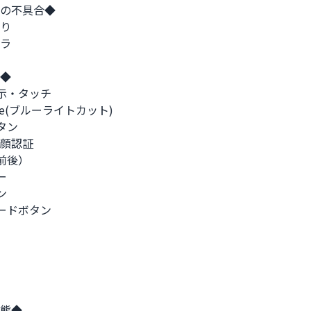
の不具合◆

り

ラ

◆

示・タッチ

Tone(ブルーライトカット)

タン

/顔認証

前後）





ードボタン

態◆
