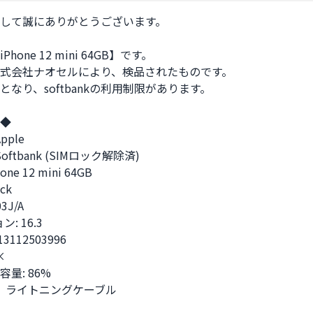
して誠にありがとうございます。

hone 12 mini 64GB】です。

式会社ナオセルにより、検品されたものです。

なり、softbankの利用制限があります。

◆

ple

oftbank (SIMロック解除済)

ne 12 mini 64GB

k

J/A

: 16.3

13112503996



量: 86%

箱、ライトニングケーブル
