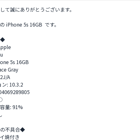
して誠にありがとうございます。

Phone 5s 16GB  です。

◆

ple

 

ne 5s 16GB

e Gray

J/A

 10.3.2

04069289805



量: 91%



の不具合◆

イ焼付き
