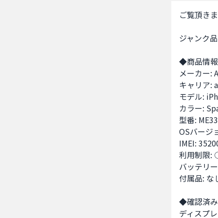
ご覧頂きま
ジャンク品の i
◆商品情報
メーカー: Ap
キャリア: au
モデル: iPho
カラー: Spac
型番: ME332
OSバージョン:
IMEI: 3520
利用制限: ○
バッテリー容
付属品: なし
◆確認済み
ディスプレ