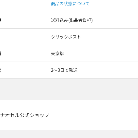
商品の状態について
担
送料込み(出品者負担)
クリックポスト
域
東京都
安
2〜3日で発送
ナオセル公式ショップ