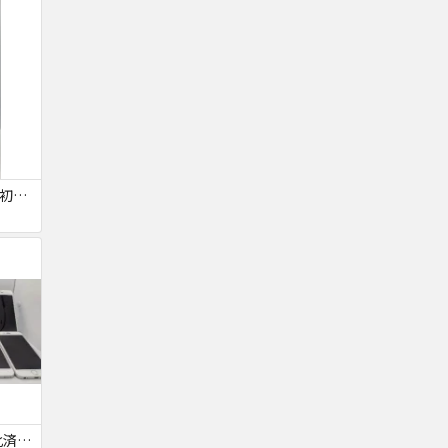
【SIMロック解除済・初期化済】Galaxy A41 SCV48
【ジャンク品・初期化済】iPhone6 10台セット