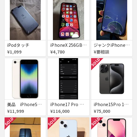
iPodタッチ
iPhoneX 256GB ▲softbank ジャンク スペースグレイ A1902 送料無料
ジャンクiPhone13ProMax 128GB ドコモ
¥1,099
¥4,780
¥要相談
SOLD
美品 iPhoneSE２ ｉＯＳ１８
iPhone17 Pro Max 256GB 画面割れ
iPhone15Pro 128GB ブラックチタニウム au
¥11,999
¥116,000
¥75,000
SOLD
SOLD
SOLD