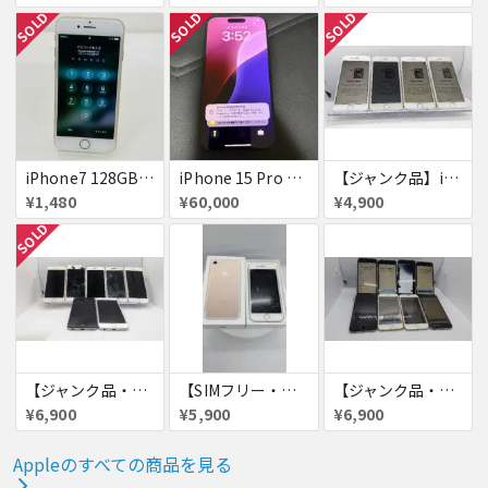
SOLD
SOLD
SOLD
iPhone7 128GB 赤ロム SoftBank ジャンク ゴールド A1779 パスコード不明 送料無料
iPhone 15 Pro 128GB ブラックチタニウム ネットワーク利用制限あり
【ジャンク品】iPhone6s ４台セット
¥1,480
¥60,000
¥4,900
SOLD
【ジャンク品・初期化済・SIMロック解除済】iPhone6 7台セット
【SIMフリー・付属品あり】iPhone 7 128GB
【ジャンク品・初期化済】iPhone6 8台セット
¥6,900
¥5,900
¥6,900
Appleのすべての商品を見る