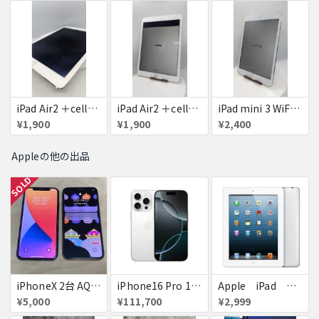
iPad Air2 ＋cellular 16GB
iPad Air2 ＋cellular 16GB
iPad mini 3 WiFi+Cellular 16GB
¥1,900
¥1,900
¥2,400
Appleの他の出品
SOLD
iPhoneX 2台 AQUOSsense5g ジャンク品
iPhone16 Pro 128GB ホワイトチタニウム docomo 送料無料
Apple iPad ミニ
¥5,000
¥111,700
¥2,999