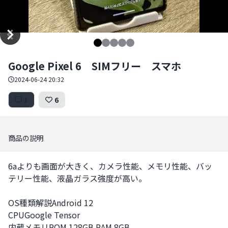
Item
Google Pixel 6 SIMフリー スマホ
1
of
2024-06-24 20:32
5
1
6
商品の説明
6aよりも画面が大きく、カメラ性能、メモリ性能、バッ
テリー性能、液晶ガラス強度が高い。

OS種類解説Android 12

CPUGoogle Tensor

内蔵メモリROM 128GB RAM 8GB
