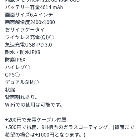
バッテリー容量4614 mAh

画面サイズ6.4 インチ

画面解像度2400x1080

おサイフケータイ

ワイヤレス充電(Qi)○

急速充電USB-PD 3.0

耐水・防水IPX8

防塵IP6X

ハイレゾ○

GPS○

デュアルSIM○

状態

背面割れあり。

WiFiでの使用は可能です。

+200円で充電ケーブル付属

+500円で抗菌、9H相当のガラスコーティング。(背面まで
希望の場合は+1000円となります。)
