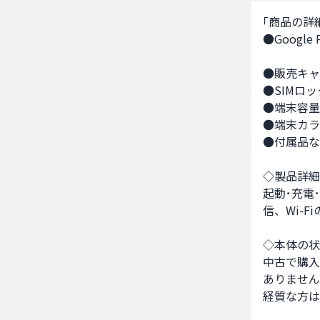
｢商品の詳細
●Google Pi
●販売キャリ
●SIMロッ
●端末容量　
●端末カラ
●付属品な
◇製品詳細
起動･充電
信、Wi-
◇本体の状
中古で購入
ありません
経質な方は