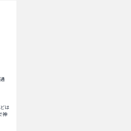
の通
どは
で神