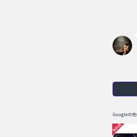
Googleの
SOLD