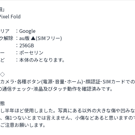
｣

xel Fold

ア　：Google

ク解除 ：au版 ▲(SIMフリー)

　　：256GB

ー　　：ポーセリン

ど　　：本体のみとなります。

◇

･カメラ･各種ボタン(電源･音量･ホーム)･顔認証･SIMカードで
Fiの通信チェック･液晶及びタッチ動作を確認済みです。

態

し半年ほど使用しました。写真にある以外の大きな傷や凹みな
、傷1つないとまでは言えません、小傷などあると思いますの
ご注意お願いします。
