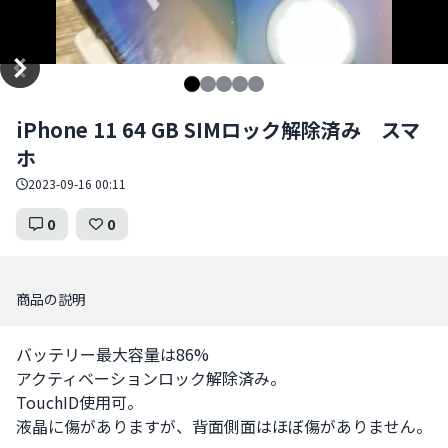
Item
iPhone 11 64 GB SIMロック解除済み スマ
1
ホ
of
5
2023-09-16 00:11
0
0
商品の説明
バッテリー最大容量は86%

アクティベーションロック解除済み。

TouchID使用可。

液晶に傷がありますが、背面側面はほぼ傷がありません。
