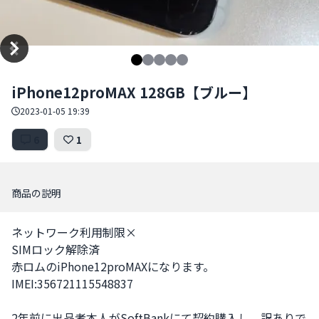
Item
iPhone12proMAX 128GB【ブルー】
1
of
2023-01-05 19:39
5
6
1
商品の説明
ネットワーク利用制限×

SIMロック解除済

赤ロムのiPhone12proMAXになります。

IMEI:356721115548837

2年前に出品者本人がSoftBankにて契約購入し、訳ありで