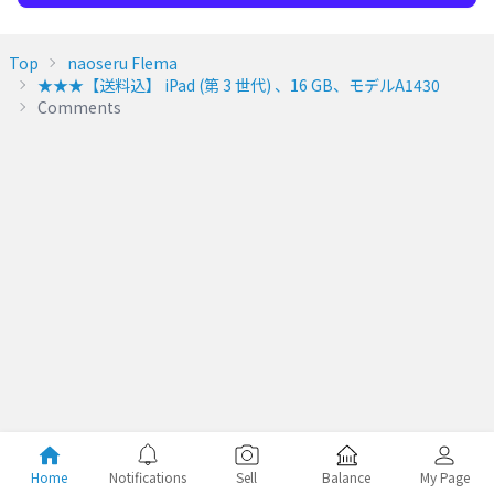
Top
naoseru Flema
★★★【送料込】 iPad (第 3 世代) 、16 GB、モデルA1430
Comments
Home
Notifications
Sell
Balance
My Page