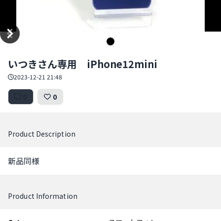
Item
いつきさん専用 iPhone12mini
1
of
2023-12-21 21:48
1
0
0
Product Description
新品同様
Product Information