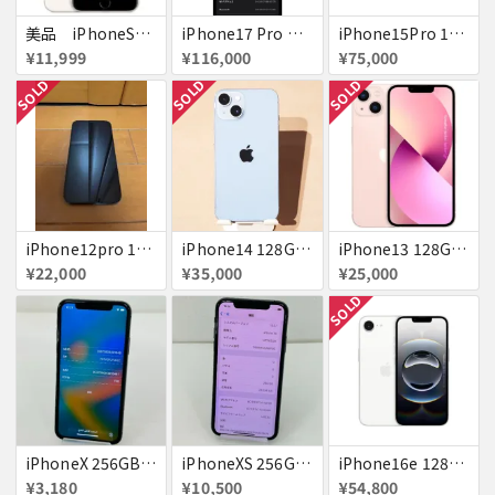
美品 iPhoneSE２ ｉＯＳ１８
iPhone17 Pro Max 256GB 画面割れ
iPhone15Pro 128GB ブラックチタニウム au
¥11,999
¥116,000
¥75,000
SOLD
SOLD
SOLD
iPhone12pro 128GB ブルー 赤ロム
iPhone14 128GB Blue au 送料無料
iPhone13 128GB ピンク docomo 送料無料
¥22,000
¥35,000
¥25,000
SOLD
iPhoneX 256GB 赤ロム au ジャンク スペースグレイ A1902 送料無料
iPhoneXS 256GB 赤ロム 超美品 SoftBank ジャンク スペースグレイ MTE02J/A 送料無料
iPhone16e 128GB ホワイト 送料無料
¥3,180
¥10,500
¥54,800