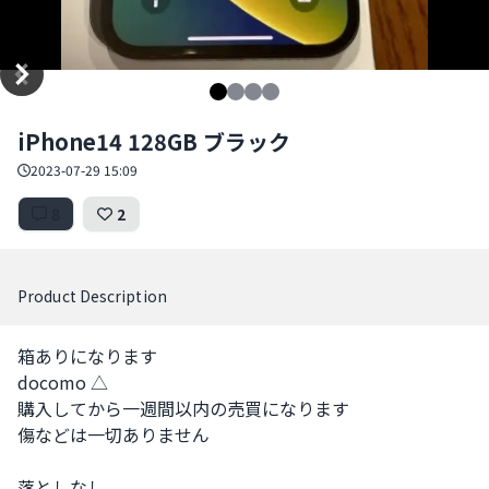
Item
iPhone14 128GB ブラック
1
of
2023-07-29 15:09
4
8
2
Product Description
箱ありになります

docomo △

購入してから一週間以内の売買になります

傷などは一切ありません

落としなし
