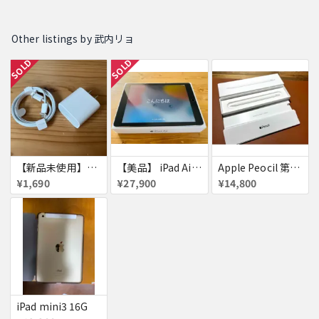
Other listings by 武内リョ
SOLD
SOLD
【新品未使用】Apple 急速充電器 セットipad 純正
【美品】 iPad Air 2 本体 SIMフリー Apple セルラー
Apple Peocil 第2世代 アップルペンシル MU8F2J/A iPad
¥1,690
¥27,900
¥14,800
iPad mini3 16G