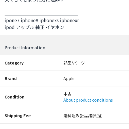
＿＿＿＿＿＿＿＿＿＿＿＿＿＿＿＿

ipone7 iphone8 iphonexs iphonexr

ipod アップル 純正 イヤホン
Product Information
Category
部品/パーツ
Brand
Apple
中古
Condition
About product conditions
Shipping Fee
送料込み(出品者負担)