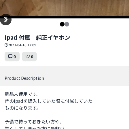
Item
ipad 付属 純正イヤホン
1
of
2023-04-16 17:09
2
0
0
Product Description
新品未使用です。

昔のipadを購入していた際に付属していた

ものになります。

予備で持っておきたい方や、

失くしてしまった方に是非♡
