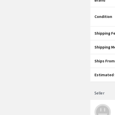
Brand
Condition
Shipping F
Shipping M
Ships From
Estimated 
Seller