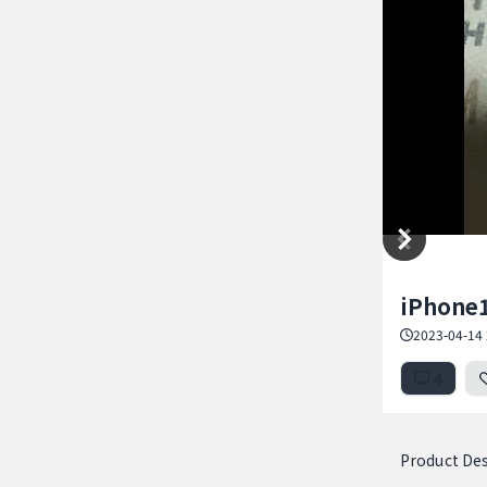
Item
iPhone
1
of
2023-04-14 
3
4
Product Des