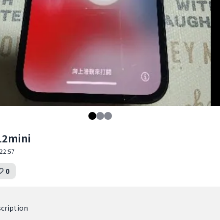
12mini
22:57
0
cription