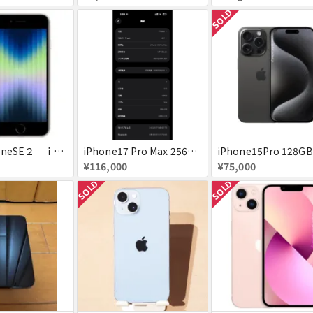
SOLD
美品 iPhoneSE２ ｉＯＳ１８
iPhone17 Pro Max 256GB 画面割れ
¥116,000
¥75,000
SOLD
SOLD