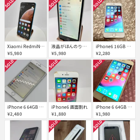
SOLD
SOLD
SOLD
Xiaomi RedmiNote9S SIMフリー 863954040594602
液晶がほんのり黄色いiPhone SE
iPhone6 16GB au 液晶表示不良
¥5,980
¥5,980
¥2,280
SOLD
SOLD
SOLD
iPhone 6 64GB Softbank
iPhone6 画面割れ
iPhone 6 64GB docomo
¥2,480
¥1,880
¥1,980
SOLD
SOLD