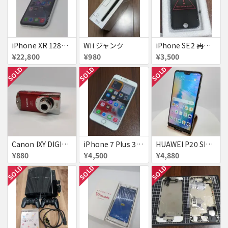
iPhone XR 128GB SIMフリー
Wii ジャンク
iPhone SE2 再生液晶パネル 黒
¥22,800
¥980
¥3,500
SOLD
SOLD
SOLD
Canon IXY DIGITAL L3 ズームレンズ不良
iPhone 7 Plus 32GB
HUAWEI P20 SIMフリー 861197043272279
¥880
¥4,500
¥4,880
SOLD
SOLD
SOLD