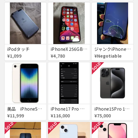
iPodタッチ
iPhoneX 256GB ▲softbank ジャンク スペースグレイ A1902 送料無料
ジャンクiPhone13ProMax 128GB ドコモ
¥1,099
¥4,780
¥Negotiable
SOLD
美品 iPhoneSE２ ｉＯＳ１８
iPhone17 Pro Max 256GB 画面割れ
iPhone15Pro 128GB ブラックチタニウム au
¥11,999
¥116,000
¥75,000
SOLD
SOLD
SOLD