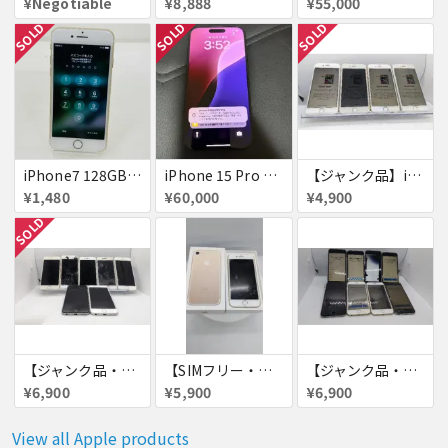
¥Negotiable
¥8,888
¥55,000
SOLD
SOLD
SOLD
iPhone7 128GB 赤ロム SoftBank ジャンク ゴールド A1779 パスコード不明 送料無料
iPhone 15 Pro 128GB ブラックチタニウム ネットワーク利用制限あり
【ジャンク品】iPhone6s ４台セット
¥1,480
¥60,000
¥4,900
SOLD
【ジャンク品・初期化済・SIMロック解除済】iPhone6 7台セット
【SIMフリー・付属品あり】iPhone 7 128GB
【ジャンク品・初期化済】iPhone6 8台セット
¥6,900
¥5,900
¥6,900
View all Apple products