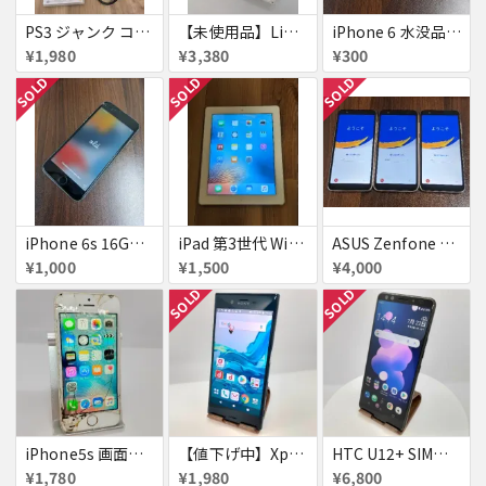
PS3 ジャンク コントローラー付き
【未使用品】Libero S10 Softbank
iPhone 6 水没品 ネジなど部品取り用
¥1,980
¥3,380
¥300
SOLD
SOLD
SOLD
iPhone 6s 16GB アクティベーションロック
iPad 第3世代 WiFiモデル 16GB A1416
ASUS Zenfone Live (L1) ロック品×3台
¥1,000
¥1,500
¥4,000
SOLD
SOLD
iPhone5s 画面割れ
【値下げ中】XperiaXZ
HTC U12+ SIMフリー 354395090094851
¥1,780
¥1,980
¥6,800