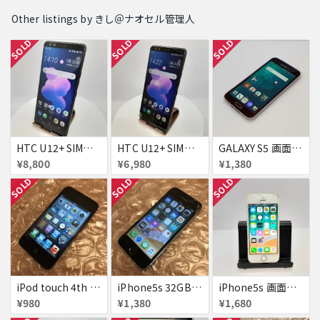
Other listings by きし＠ナオセル管理人
SOLD
SOLD
SOLD
HTC U12+ SIMフリー 354395090093622
HTC U12+ SIMフリー 354395090091634
GALAXY S5 画面焼け docomo SC-04F
¥8,800
¥6,980
¥1,380
SOLD
SOLD
SOLD
iPod touch 4th 32GB バッテリー劣化あり
iPhone5s 32GB docomo 画面割れ
iPhone5s 画面割れ
¥980
¥1,380
¥1,680