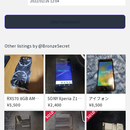
2022/02/26 12:04
Add Comment
Other listings by @BronzeSecret
RX570 8GB AMD グラフィックボード
SONY Xperia Z1f SO-02F
アイフォン
¥5,500
¥2,400
¥8,500
SOLD
SOLD