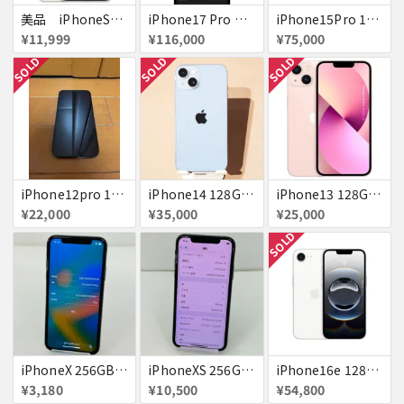
美品 iPhoneSE２ ｉＯＳ１８
iPhone17 Pro Max 256GB 画面割れ
iPhone15Pro 128GB ブラックチタニウム au
¥11,999
¥116,000
¥75,000
SOLD
SOLD
SOLD
iPhone12pro 128GB ブルー 赤ロム
iPhone14 128GB Blue au 送料無料
iPhone13 128GB ピンク docomo 送料無料
¥22,000
¥35,000
¥25,000
SOLD
iPhoneX 256GB 赤ロム au ジャンク スペースグレイ A1902 送料無料
iPhoneXS 256GB 赤ロム 超美品 SoftBank ジャンク スペースグレイ MTE02J/A 送料無料
iPhone16e 128GB ホワイト 送料無料
¥3,180
¥10,500
¥54,800