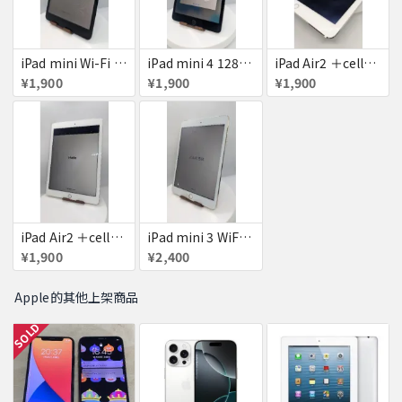
iPad mini Wi-Fi + Cellular 64GB
iPad mini 4 128GB
iPad Air2 ＋cellular 16GB
¥1,900
¥1,900
¥1,900
iPad Air2 ＋cellular 16GB
iPad mini 3 WiFi+Cellular 16GB
¥1,900
¥2,400
Apple的其他上架商品
SOLD