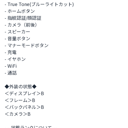
- True Tone(ブルーライトカット)

- ホームボタン

- 指紋認証/顔認証

- カメラ（前後）

- スピーカー

- 音量ボタン

- マナーモードボタン

- 充電

- イヤホン

- WiFi

- 通話

◆外装の状態◆

＜ディスプレイ＞B

＜フレーム＞B

＜バックパネル＞B

＜カメラ＞B

- --状態ランクについて---
