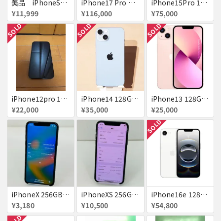
美品 iPhoneSE２ ｉＯＳ１８
iPhone17 Pro Max 256GB 画面割れ
iPhone15Pro 128GB ブラックチタニウム au
¥11,999
¥116,000
¥75,000
SOLD
SOLD
SOLD
iPhone12pro 128GB ブルー 赤ロム
iPhone14 128GB Blue au 送料無料
iPhone13 128GB ピンク docomo 送料無料
¥22,000
¥35,000
¥25,000
SOLD
iPhoneX 256GB 赤ロム au ジャンク スペースグレイ A1902 送料無料
iPhoneXS 256GB 赤ロム 超美品 SoftBank ジャンク スペースグレイ MTE02J/A 送料無料
iPhone16e 128GB ホワイト 送料無料
¥3,180
¥10,500
¥54,800