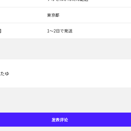
東京都
间
1〜2日で発送
たゆ
发表评论