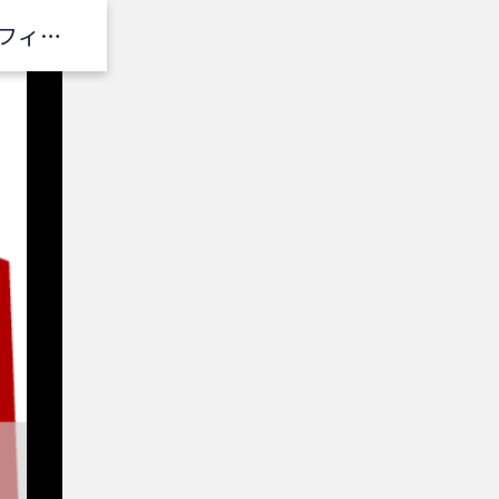
20,000円 ガジェット福袋！確定でGTX1660以上のグラフィックボード、スマホ・パソコン周辺機器が入っています！