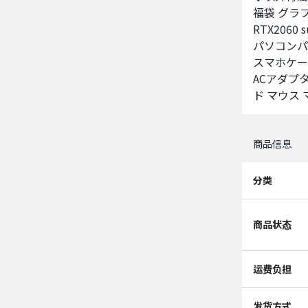
福袋 グラフィ
RTX2060 s
パソコンパ
スマホケー
ACアダプタ
ド マウス
商品信息
分类
商品状态
运费负担
发货方式