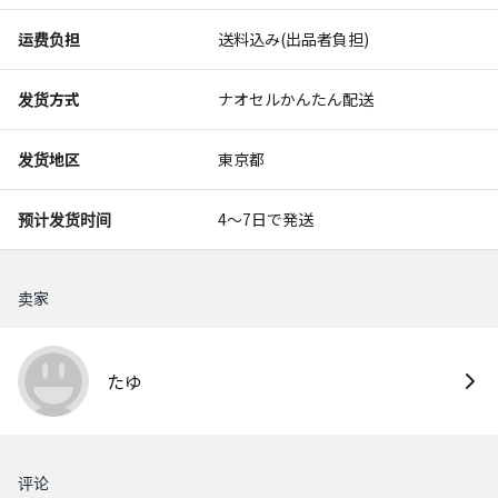
运费负担
送料込み(出品者負担)
发货方式
ナオセルかんたん配送
发货地区
東京都
预计发货时间
4〜7日で発送
卖家
たゆ
评论