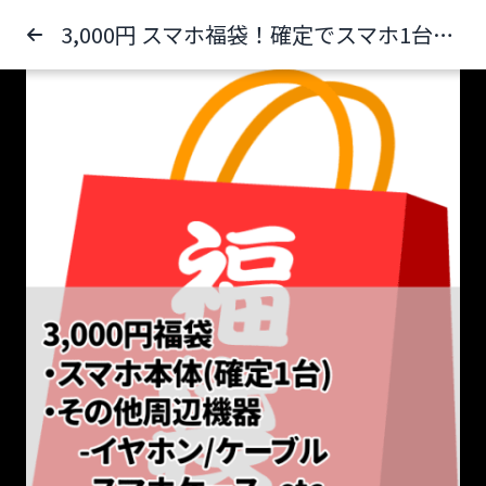
3,000円 スマホ福袋！確定でスマホ1台入ってます！(他にもケースやケーブル、イヤホン、三脚など)